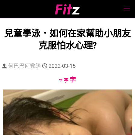
兒童學泳．如何在家幫助小朋友
克服怕水心理?
何巴巴何教練
2022-03-15
Increase
字
Reset
Decrease
字
字
font
font
font
size.
size.
size.