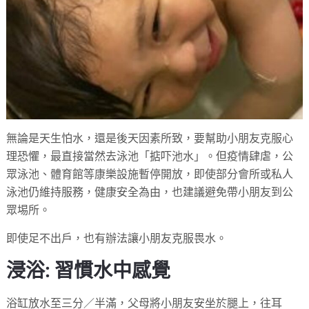
無論是天生怕水，還是後天因素所致，要幫助小朋友克服心
理恐懼，最直接當然去泳池「掂吓池水」。但疫情肆虐，公
眾泳池、體育館等康樂設施暫停開放，即使部分會所或私人
泳池仍維持服務，健康安全為由，也建議避免帶小朋友到公
眾埸所。
即使足不出戶，也有辦法讓小朋友克服畏水。
浸浴: 習慣水中感覺
浴缸放水至三分／半滿，父母將小朋友安坐於腿上，往耳