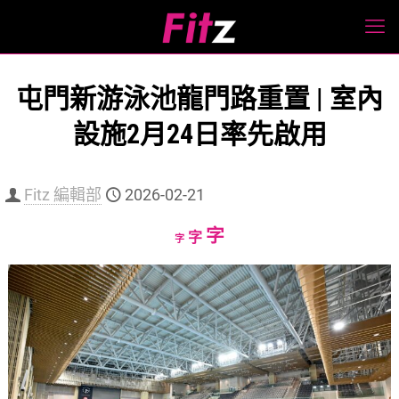
屯門新游泳池龍門路重置 | 室內
設施2月24日率先啟用
Fitz 編輯部
2026-02-21
Increase
字
Reset
Decrease
字
字
font
font
font
size.
size.
size.