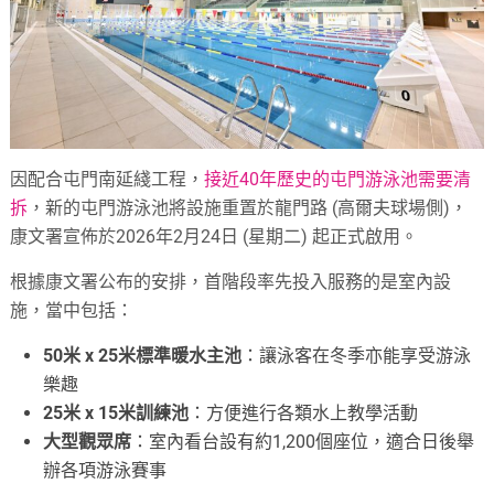
因配合屯門南延綫工程，
接近40年歷史的屯門游泳池需要清
拆
，新的屯門游泳池將設施重置於龍門路 (高爾夫球場側)，
康文署宣佈於2026年2月24日 (星期二) 起正式啟用。
根據康文署公布的安排，首階段率先投入服務的是室內設
施，當中包括：
50米 x 25米標準暖水主池
：讓泳客在冬季亦能享受游泳
樂趣
25米 x 15米訓練池
：方便進行各類水上教學活動
大型觀眾席
：室內看台設有約1,200個座位，適合日後舉
辦各項游泳賽事