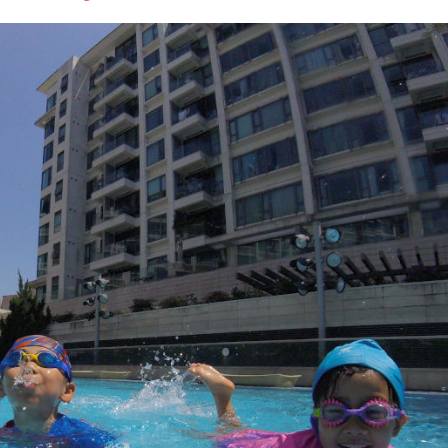
font
font
font
size.
size.
size.