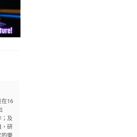
在16
出
作；及
難，研
它的樂