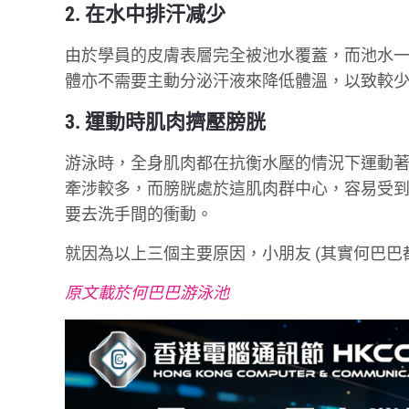
2. 在水中排汗减少
由於學員的皮膚表層完全被池水覆蓋，而池水一
體亦不需要主動分泌汗液來降低體溫，以致較
3. 運動時肌肉擠壓膀胱
游泳時，全身肌肉都在抗衡水壓的情況下運動著
牽涉較多，而膀胱處於這肌肉群中心，容易受
要去洗手間的衝動。
就因為以上三個主要原因，小朋友 (其實何巴巴
原文載於何巴巴游泳池