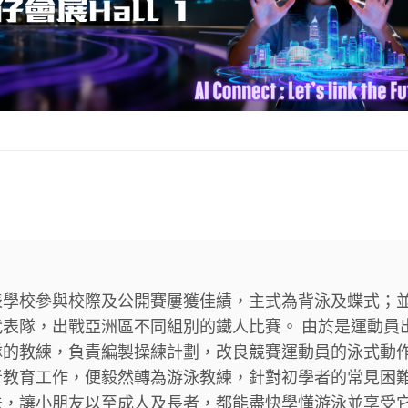
學校參與校際及公開賽屢獲佳績，主式為背泳及蝶式；並
表隊，出戰亞洲區不同組別的鐵人比賽。 由於是運動員
隊的教練，負責編製操練計劃，改良競賽運動員的泳式動
者教育工作，便毅然轉為游泳教練，針對初學者的常見困
法，讓小朋友以至成人及長者，都能盡快學懂游泳並享受