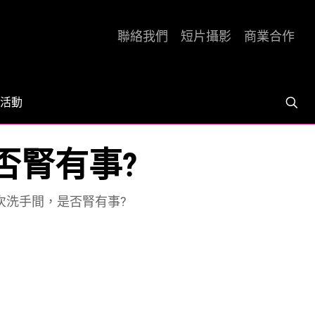
聯絡我們
短片攝影
商業合作
活動
否腎有事?
次洗手間，是否腎有事?