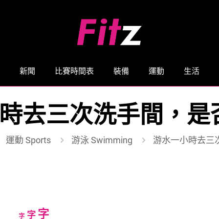
新聞
比賽時間表
裝備
運動
生活
時去三次洗手間，是
運動 Sports
游泳 Swimming
游水一小時去三
Increase
字
Reset
Decrease
字
字