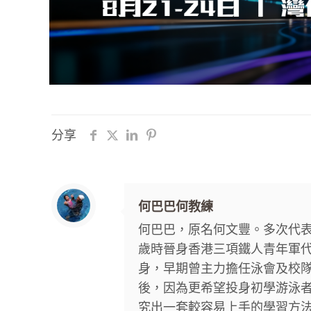
分享
何巴巴何教練
何巴巴，原名何文豐。多次代表
歲時晉身香港三項鐵人青年軍代
身，早期曾主力擔任泳會及校
後，因為更希望投身初學游泳
究出一套較容易上手的學習方