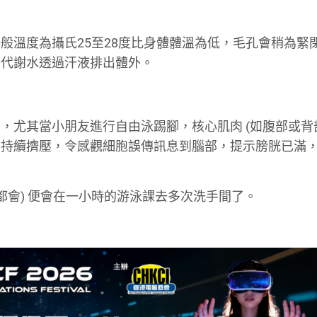
般溫度為攝氏25至28度比身體體溫為低，毛孔會稍為緊
少代謝水透過汗液排出體外。
，尤其當小朋友進行自由泳踢腳，核心肌肉 (如腹部或背
到持續擠壓，令感觀細胞誤傳訊息到腦部，提示膀胱已滿
都會) 便會在一小時的游泳課去多次洗手間了。