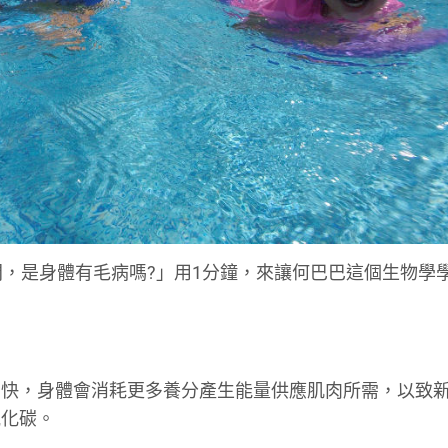
間，是身體有毛病嗎?」用1分鐘，來讓何巴巴這個生物學
加快，身體會消耗更多養分產生能量供應肌肉所需，以致
氧化碳。