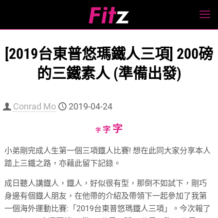
[2019台東普悠瑪鐵人三項] 200磅
的三鐵素人 (準備出發)
Conrad Mo
2019-04-24
Increase
字
Reset
Decrease
字
字
font
font
font
小弟剛完成人生第一個三項鐡人比賽! 想在此同大家分享本人
size.
size.
size.
踏上三鐵之路，亦藉此留下記錄。
成日聽人講鐡人，鐡人，好似很有型，那倒不如試下，剛巧
身邊有個鐡人朋友，在他帶的介紹及帶領下一起參加了我第
一個海外運動比賽:「2019台東普悠瑪鐡人三項」。今次報了