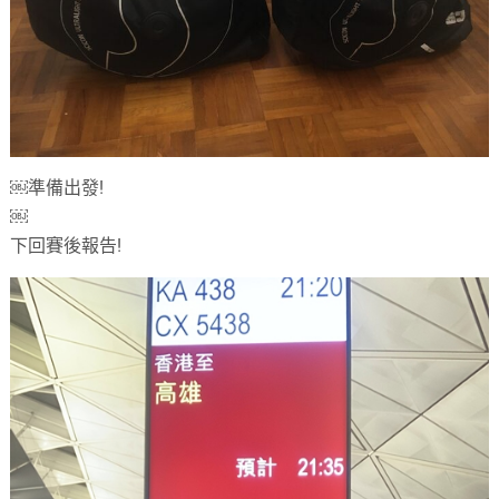
￼準備出發!
￼
下回賽後報告!