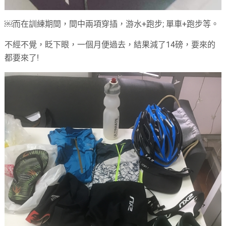
￼而在訓練期間，間中兩項穿插，游水+跑步; 單車+跑步等。
不經不覺，眨下眼，一個月便過去，結果減了14磅，要來的
都要來了!