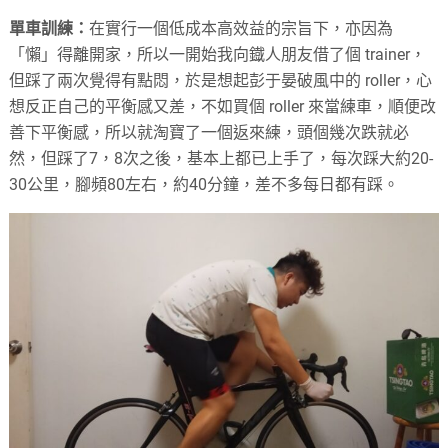
單車訓練：
在實行一個低成本高效益的宗旨下，亦因為
「懶」得離開家，所以一開始我向鐡人朋友借了個 trainer，
但踩了兩次覺得有點悶，於是想起彭于晏破風中的 roller，心
想反正自己的平衡感又差，不如買個 roller 來當練車，順便改
善下平衡感，所以就淘寶了一個返來練，頭個幾次跌就必
然，但踩了7，8次之後，基本上都已上手了，每次踩大約20-
30公里，腳頻80左右，約40分鐘，差不多每日都有踩。