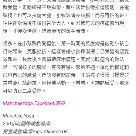
就受傷。走路總是平地拗柴，跳中國舞後彎扭傷腰側，在電
腦椅上也可以拉傷大腿，引致短暫長短腳。而最可怕的是，
往往在受傷後不懂得告訴大人，到忍無可忍的疼痛感出現
後，才接受治療，錯過康復的黃金時間。
很多人在小孩跌倒受傷後，第一時間的反應總是鼓勵小孩自
己站起來，克服挫折。這樣會讓小孩逐漸把自己受傷的感覺
藏起來，長大後也習慣把麻木痛楚。其實比較適合的做法
是，詢問孩子的感受，有沒有哪裡感到不適，讓他們描述和
形容自己的感覺，確認沒有問題時，才讓孩子慢慢（慢慢非
常重要）站起來，輕輕地活動一下看看，再詢問感受，那麼
可以防止二度受傷。
MancheeYoga Facebook專頁
Manchee Yoga
200小時國際瑜伽導師
兒童瑜伽導師Yoga Alliance UK