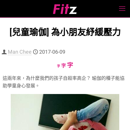
[兒童瑜伽] 為小朋友紓緩壓力
Man Chee
2017-06-09
Increase
字
Reset
Decrease
字
字
font
font
font
這兩年來，為什麼我們的孩子自殺率高企？ 瑜伽的種子能協
size.
size.
size.
助學童身心發展。