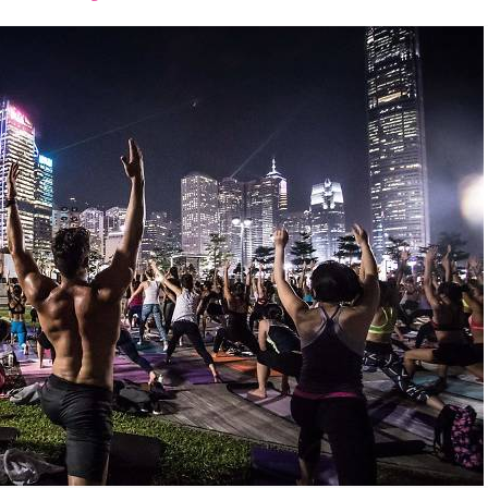
font
font
font
size.
size.
size.