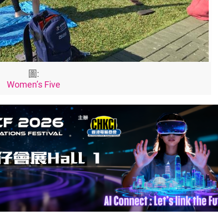
圖:
Women’s Five