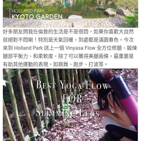
好多朋友問我在倫敦的生活是不是很悶，如果你喜歡大自然
就絕對不悶喇！特別是天氣回暖，到處都是滿園春色。今次
來到 Holland Park 送上一個 Vinyasa Flow 全方位修腿、鍛煉
腿部平衡力、和柔軟度，除了可以獲得美腿兩條，最重要是
有助其他運動的表現，如跳舞、跑步、打波等。