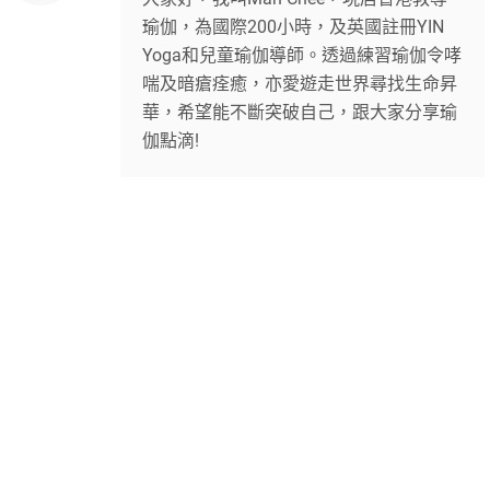
瑜伽，為國際200小時，及英國註冊YIN
Yoga和兒童瑜伽導師。透過練習瑜伽令哮
喘及暗瘡痊癒，亦愛遊走世界尋找生命昇
華，希望能不斷突破自己，跟大家分享瑜
伽點滴!