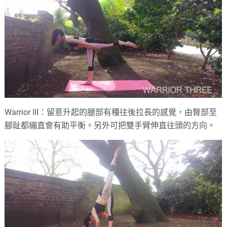
Warrior III：留意升起的腿部有種往後拉長的感覺，由臀部至
腳趾都繃直會有助平衡。另外可把雙手臂伸直往頭的方向。