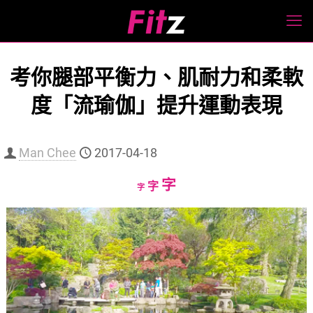
考你腿部平衡力、肌耐力和柔軟
度「流瑜伽」提升運動表現
Man Chee
2017-04-18
Increase
字
Reset
Decrease
字
字
font
font
font
size.
size.
size.