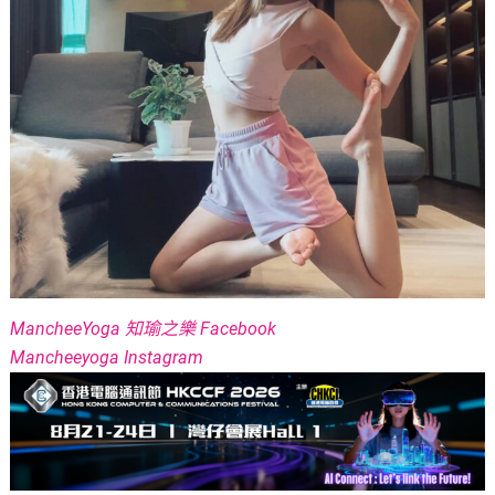
MancheeYoga 知瑜之樂 Facebook
Mancheeyoga Instagram