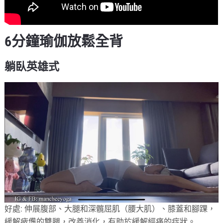
6分鐘瑜伽放鬆全背
躺臥英雄式
好處: 伸展腹部、大腿和深髖屈肌（腰大肌）、膝蓋和腳踝，
緩解疲憊的雙腿，改善消化，有助於緩解經痛的症狀。