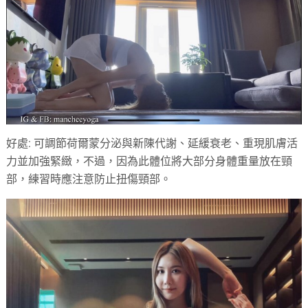
好處: 可調節荷爾蒙分泌與新陳代謝、延緩衰老、重現肌膚活
力並加強緊緻，不過，因為此體位將大部分身體重量放在頸
部，練習時應注意防止扭傷頸部。