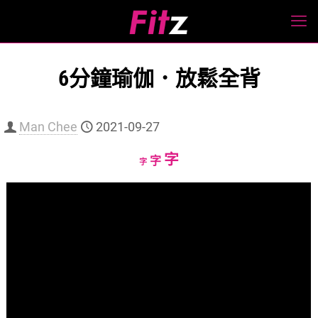
6分鐘瑜伽．放鬆全背
Man Chee
2021-09-27
Increase
字
Reset
Decrease
字
字
font
font
font
size.
size.
size.