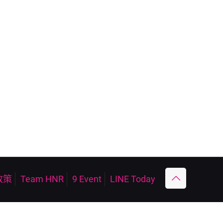
政策
Team HNR
9 Event
LINE Today