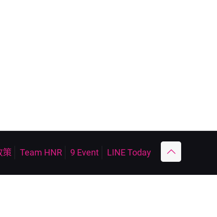
政策
Team HNR
9 Event
LINE Today