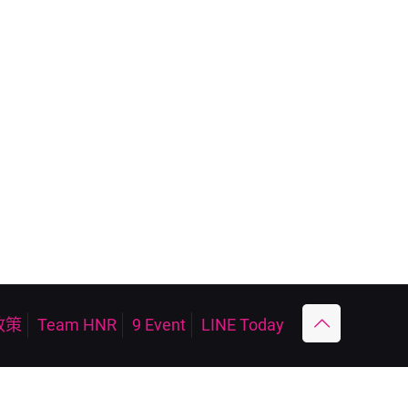
政策
Team HNR
9 Event
LINE Today