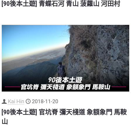
[90後本土遊] 青蝶石河 青山 菠蘿山 河田村
Kai Hin
2018-11-20
[90後本土遊] 官坑脊 彌天棧道 象額象門 馬鞍
山