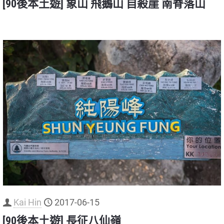
[90後本土遊] 象山 飛鵝山 自殺崖 南脊落山
Kai Hin
2017-06-15
[90後本土遊] 長征八仙嶺