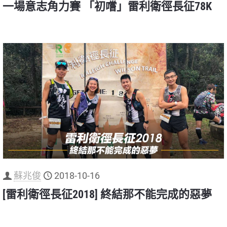
一場意志角力賽 「初嚐」雷利衛徑長征78K
蘇兆俊
2018-10-16
[雷利衛徑長征2018] 終結那不能完成的惡夢