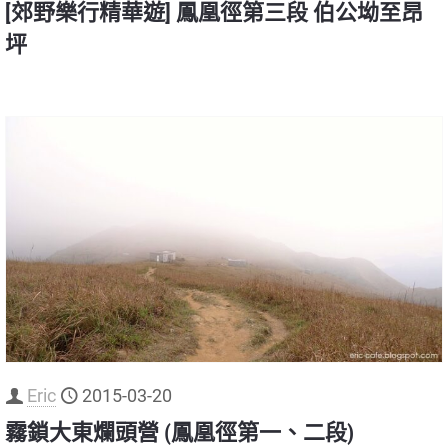
[郊野樂行精華遊] 鳳凰徑第三段 伯公坳至昂
坪
Eric
2015-03-20
霧鎖大東爛頭營 (鳳凰徑第一、二段)