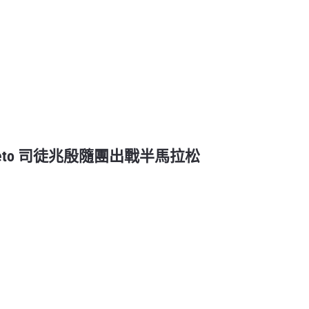
 Szeto 司徒兆殷隨團出戰半馬拉松