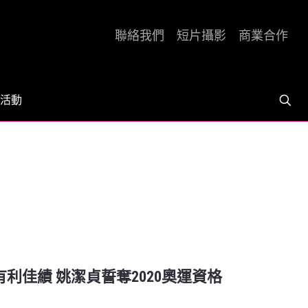
聯絡我們
短片攝影
商業合作
活動
有利佳績 姚潔貞誓奪2020奧運資格