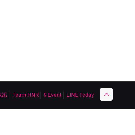
政策
Team HNR
9 Event
LINE Today