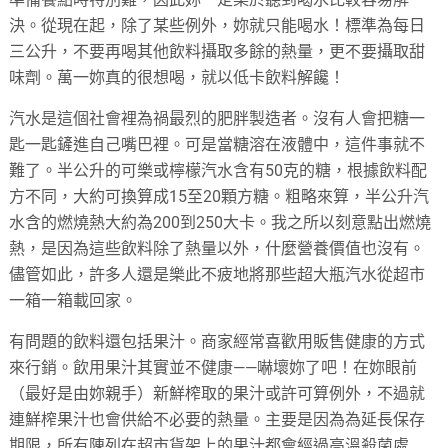
決。從現在起，除了某些例外，妳就只能喝水！標準為每日
三公升，不要再喝其他飲料攝取多餘的熱量，更不要攝取甜
味劑。萬一妳真的很想喝，就以低卡飲料解饞！
汽水是這個社會裡為禍最烈的肥胖製造者。沒有人會把糖一
匙一匙鏟進自己嘴巴裡。可是當糖溶在液體中，這件事就不
難了。半公升的可樂或檸檬汽水含有50克的糖，根據飲料配
方不同，大約可換算成15至20顆方糖。粗略來算，半公升汽
水含的燃燒熱大約為200到250大卡。我之所以刻意點出燃燒
熱，是因為這些飲料除了熱量以外，什麼營養價值也沒有。
儘管如此，許多人還是樂此不疲地將那些超大瓶汽水從超市
一箱一箱載回家。
有問題的飲料還包括果汁。商家經常喜歡用販售健康的方式
來行銷。飲用果汁其實並不健康——嚇壞妳了吧！在妳眼前
（最好是由妳親手）新鮮榨取的果汁或許可算例外，不過就
連鮮榨果汁也會供給不必要的熱量。主要是因為為延長保存
期限，所有陳列在超市貨架上的果汁都會經過高溫殺菌處