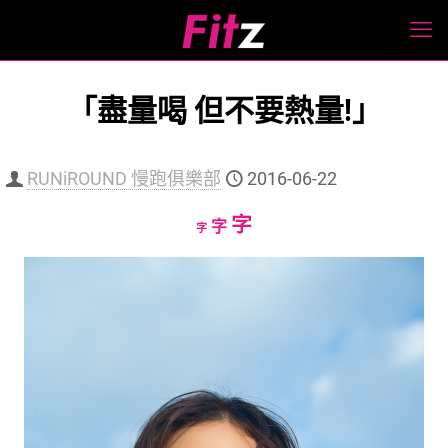
「盡量喝 但不要熱量!」
RUNiROUND 慢跑俱樂部
2016-06-22
Increase
字
Reset
Decrease
字
字
font
font
font
size.
size.
size.