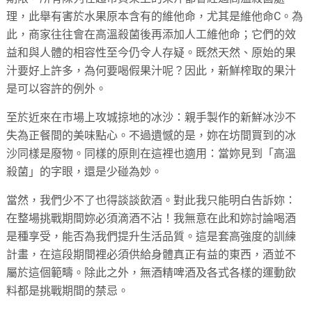
理，此舉有害於水果原本含有的維他命，尤其是維他命C。為
此，商家往往會在高溫殺菌後再添加人工維他命；它們的效
益和與人體的相容性至今仍令人存疑。既然天然、原始的果
汁要好上許多，為何要喝假果汁呢？因此，新鮮榨取的果汁
是可以容許的例外。
至於近來在市場上攻城掠地的冰沙：親手製作的新鮮冰沙不
失為正餐間的美味點心。不過遺憾的是，妳在坊間買到的冰
沙同樣是廢物。同樣的原則在這裡也適用：當妳見到「高溫
殺菌」的字眼，還是少碰為妙。
當然，我們少不了也得談談飲酒。對此我只能明白告訴妳：
在整場挑戰期間妳必須滴酒不沾！我無意在此和妳討論喝酒
是種享受，能否為我們提升生活品質。這是套高強度的訓練
計畫，在這段期間裡必須供給身體真正有益的東西，酒並不
屬於這個範疇。除此之外，無酒精啤酒及各式各樣的運動飲
料都是挑戰期間的禁忌。