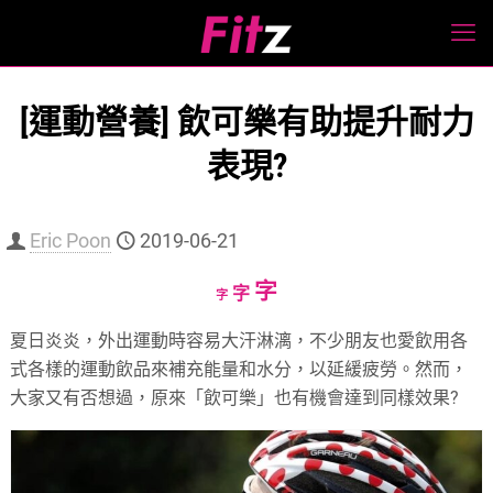
[運動營養] 飲可樂有助提升耐力
表現?
Eric Poon
2019-06-21
Increase
字
Reset
Decrease
字
字
font
font
font
夏日炎炎，外出運動時容易大汗淋漓，不少朋友也愛飲用各
size.
size.
size.
式各樣的運動飲品來補充能量和水分，以延緩疲勞。然而，
大家又有否想過，原來「飲可樂」也有機會達到同樣效果?