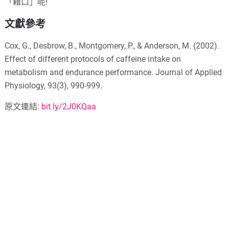
「藉口」呢!
文獻參考
Cox, G., Desbrow, B., Montgomery, P., & Anderson, M. (2002).
Effect of different protocols of caffeine intake on
metabolism and endurance performance. Journal of Applied
Physiology, 93(3), 990-999.
原文連結:
bit.ly/2J0KQaa