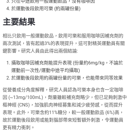
只在中途飲用一般運動飲品，沒有咖啡因
於運動後段飲用可樂 (約兩罐份量)
主要結果
相比只飲用一般運動飲品，飲用可樂和服用咖啡因補充劑的
兩次測試，皆有起過3%的表現提升，這可對精英運動員有關
鍵影響。研究人員由此得出兩個結論:
攝取咖啡因補充劑能提升表現 (份量約6mg/kg，不論於
運動前一次性/運動中途平均攝取)
於運動後段飲用約兩罐份量的可樂，也能帶來同等效果
從營養成分角度解釋，研究人員認為可樂本身也含一定咖啡
因 (~13mg/100mL)，劑量雖較補充劑略少，但已足夠刺激中
樞神經 (CNS)，加強肌肉神經募集和減少疲勞感，從而提升
表現。此外，可樂含約11%糖分，較一般運動飲品 (6%)高，
故於運動後段飲用或能對腦部帶來短暫額外刺激，令運動員
更有精力衝刺。