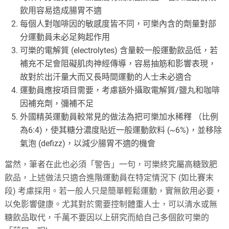
飲用容易造成腸胃不適
每個人對咖啡因的敏感度皆不同，可樂內含的劑量對部
分運動員未必足夠起作用
可樂的電解質 (electrolytes) 含量較一般運動飲品低，若
補充不足會阻礙肌肉神經傳導，容易抽筋和影響表現，
故對於出汗量大而又長時間運動的人士未必適合
運動員應按項目需要，考慮額外攝取電解質/鹽丸和咖啡
因補充劑，彌補不足
外國精英運動員較常見的做法為把可樂加水稀釋 （比例
為6:4)，使其糖分濃度貼近一般運動飲料 (~6%)，並移除
氣泡 (defizz)，以減少腸胃不適的機會
當然，筆者在此也必須「警告」一句，可樂終究屬高糖致肥
飲品，上述做法只適合進階運動員在特定情況下 (如比賽末
段) 考慮採用。若一般人只是簡單輕鬆運動，實無飲用必要，
以免影響健康。尤其對於需要控制體重人士，可以清水或無
糖飲品取代，千萬不要因以上研究而給自己多個飲可樂的