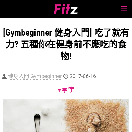
[Gymbeginner 健身入門] 吃了就有
力? 五種你在健身前不應吃的食
物!
健身入門 Gymbeginner
2017-06-16
Increase
字
Reset
Decrease
字
字
font
font
font
size.
size.
size.