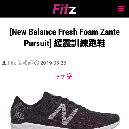
[New Balance Fresh Foam Zante
Pursuit] 緩震訓練跑鞋
Fitz 編輯部
2019-05-25
Increase
字
Reset
Decrease
字
字
font
font
font
size.
size.
size.