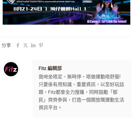
分享
Fitz 編輯部
我哋坐唔定、無時停，唔做運動唔舒服!
只要係有用知識、重要資訊，以至好玩話
題，Fitz都會全力搜羅，同時鼓勵「郁
民」齊齊參與，打造一個開放嘅運動生活
資訊平台。