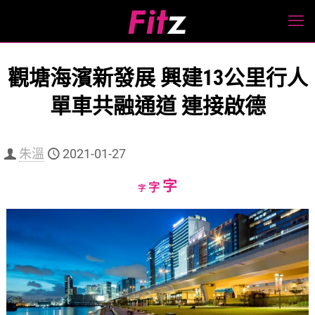
觀塘海濱新發展 興建13公里行人
單車共融通道 連接啟德
朱溫
2021-01-27
Increase
字
Reset
Decrease
字
字
font
font
font
size.
size.
size.