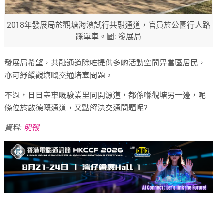
2018年發展局於觀塘海濱試行共融通道，官員於公園行人路
踩單車。圖: 發展局
發展局希望，共融通道除咗提供多啲活動空間畀當區居民，
亦可紓緩觀塘嘅交通堵塞問題。
不過，日日塞車嘅駿業里同開源道，都係喺觀塘另一邊，呢
條位於啟德嘅通道，又點解決交通問題呢?
資料:
明報