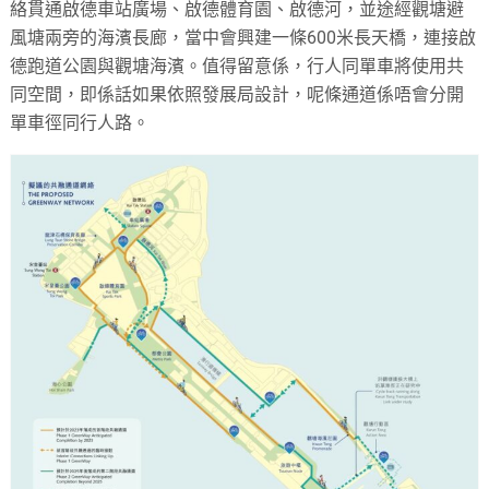
絡貫通啟德車站廣場、啟德體育園、啟德河，並途經觀塘避
風塘兩旁的海濱長廊，當中會興建一條600米長天橋，連接啟
德跑道公園與觀塘海濱。值得留意係，行人同單車將使用共
同空間，即係話如果依照發展局設計，呢條通道係唔會分開
單車徑同行人路。