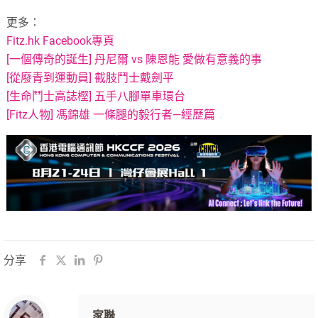
更多：
Fitz.hk Facebook專頁
[一個傳奇的誕生] 丹尼爾 vs 陳恩能 愛做有意義的事
[從廢青到運動員] 截肢鬥士戴劍平
[生命鬥士高誌樫] 五手八腳單車環台
[Fitz人物] 馮錦雄 一條腿的毅行者—經歷篇
分享
家聯