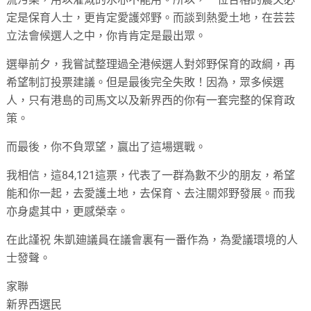
定是保育人士，更肯定愛護郊野。而談到熱愛土地，在芸芸
立法會候選人之中，你肯肯定是最出眾。
選舉前夕，我嘗試整理過全港候選人對郊野保育的政綱，再
希望制訂投票建議。但是最後完全失敗！因為，眾多候選
人，只有港島的司馬文以及新界西的你有一套完整的保育政
策。
而最後，你不負眾望，贏出了這場選戰。
我相信，這84,121這票，代表了一群為數不少的朋友，希望
能和你一起，去愛護土地，去保育、去注關郊野發展。而我
亦身處其中，更感榮幸。
在此謹祝 朱凱廸議員在議會裏有一番作為，為愛議環境的人
士發聲。
家聯
新界西選民