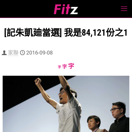
[記朱凱廸當選] 我是84,121份之1
家聯
2016-09-08
Increase
字
Reset
Decrease
字
字
font
font
font
size.
size.
size.