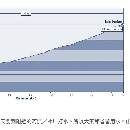
font
font
font
size.
size.
size.
每天要到附近的河流／冰川打水。所以大家都省著用水。