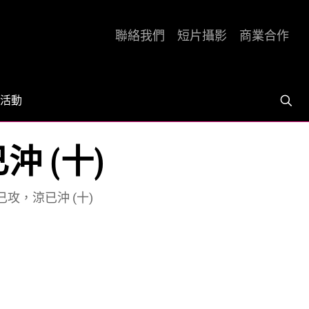
聯絡我們
短片攝影
商業合作
活動
沖 (十)
已攻，涼已沖 (十)