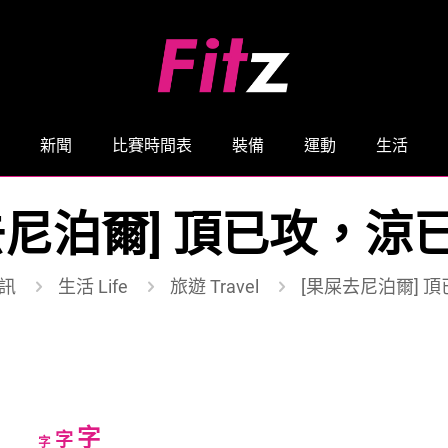
新聞
比賽時間表
裝備
運動
生活
尼泊爾] 頂已攻，涼已
訊
生活 Life
旅遊 Travel
[果屎去尼泊爾] 頂
Increase
字
Reset
Decrease
字
字