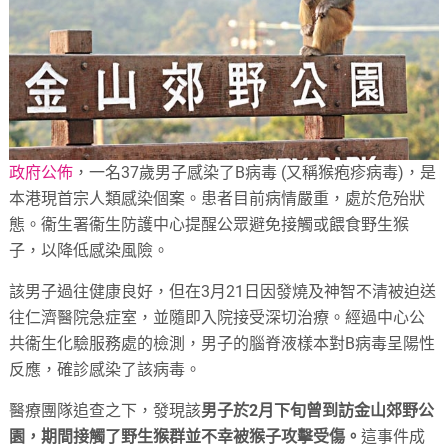
政府公佈
，一名37歲男子感染了B病毒 (又稱猴疱疹病毒)，是
本港現首宗人類感染個案。患者目前病情嚴重，處於危殆狀
態。衞生署衞生防護中心提醒公眾避免接觸或餵食野生猴
子，以降低感染風險。
該男子過往健康良好，但在3月21日因發燒及神智不清被迫送
往仁濟醫院急症室，並隨即入院接受深切治療。經過中心公
共衞生化驗服務處的檢測，男子的腦脊液樣本對B病毒呈陽性
反應，確診感染了該病毒。
醫療團隊追查之下，發現該
男子於2月下旬曾到訪金山郊野公
園，期間接觸了野生猴群並不幸被猴子攻擊受傷。
這事件成