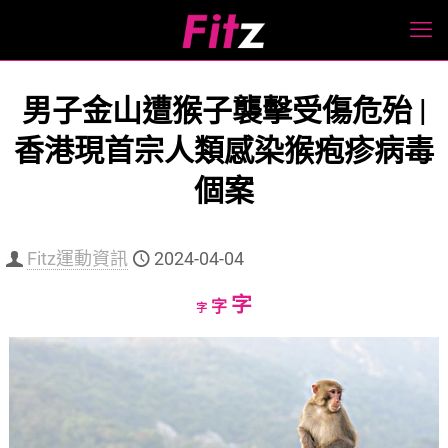
男子金山遭猴子襲擊受傷危殆 |
香港現首宗人類感染猴疱疹病毒
個案
Fitz運動資訊
2024-04-04
Increase
字
Reset
Decrease
字
字
font
font
font
size.
size.
size.