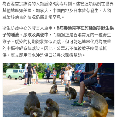
為香港首宗錄得的人類感染B病毒病例。儘管這類病例在世界
其他地區如美國、加拿大、中國內地及日本曾有發生，人類
感染該病毒的情况仍屬非常罕見。
衞生防護中心的發言人重申，
B病毒通常存在於獼猴等野生猴
子的唾液、尿液及糞便中
，而獼猴正是香港常見的一種野生
猴子。感染的初期徵狀類似流感，但可能迅速惡化成為嚴重
的中樞神經系統感染。因此，公眾若不慎被猴子咬傷或抓
傷，應立即用清水沖洗傷口並尋求醫療幫助。