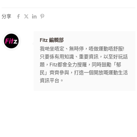
分享
Fitz 編輯部
我哋坐唔定、無時停，唔做運動唔舒服!
只要係有用知識、重要資訊，以至好玩話
題，Fitz都會全力搜羅，同時鼓勵「郁
民」齊齊參與，打造一個開放嘅運動生活
資訊平台。