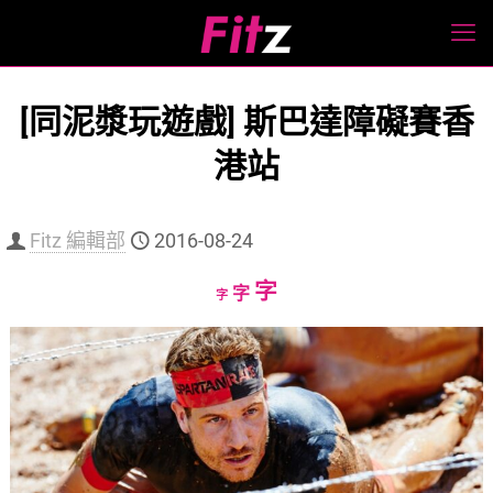
[同泥漿玩遊戲] 斯巴達障礙賽香
港站
Fitz 編輯部
2016-08-24
Increase
字
Reset
Decrease
字
字
font
font
font
size.
size.
size.