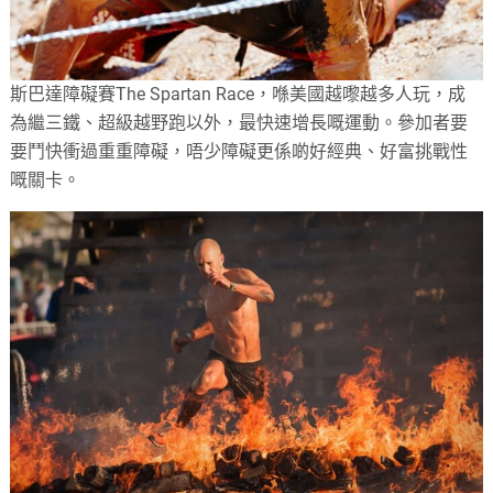
斯巴達障礙賽The Spartan Race，喺美國越嚟越多人玩，成
為繼三鐵、超級越野跑以外，最快速增長嘅運動。參加者要
要鬥快衝過重重障礙，唔少障礙更係啲好經典、好富挑戰性
嘅關卡。