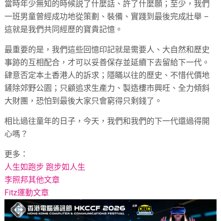
當時年少無知的時候説了什麼話、許了什麼願；
至少，我們
一班男童曾經成功地從策劃、裝備、實踐到最後完成壯舉 –
這就是我們共同經歷的寶貴記憶。
最重要的是，我們這些回憶印記就是需要人、
大自然和歷史
事跡的互相配合，
才可以妥善保存並延續下去留給下一代。
肆意否定本土香港人的訴求；隱瞞以往的歷史、
不惜代價地
鏟除郊野公園；只顧追求生產力、製造樓市興旺、
全力傾斜
大財團，恐怕到最後大家只會窮得只剩錢了。
相比過往童年的日子，今天，我們和我們的下一代還過得開
心嗎？
更多：
人生如跑步 跑步如人生
李照邦其他文章
Fitz運動文章