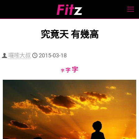
究竟天 有幾高
囉嗦大叔
2015-03-18
Increase
字
Reset
Decrease
字
字
font
font
font
size.
size.
size.