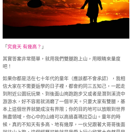
「
究竟天 有幾高？
」
其實答案非常簡單，就用我們雙腿跑上山，用眼睛來量度
吧！
如果你都是活在七十年代的童年（應該都不會承認），
我相
信大家在不需要返學的日子裡，都會約同三五知己，
一起走
到附近公園玩玩樂、
到後面山崗跑跑步又或者是潛到溪流中
游游水，
好不容易就消磨了一個半天。只要大家有雙腿，基
本上這個世界就變成沒有界限；
你的目的地可以放眼到世界
無盡領域，
你心中的山峰可以高過喜瑪拉亞山。童年的時
候，
真的不知天有多高、地有幾厚，一伙兒跟著大哥哥後面