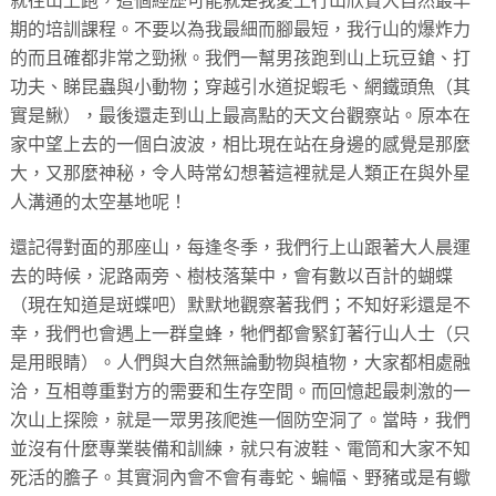
就往山上跑，
這個經歷可能就是我愛上行山欣賞大自然最早
期的培訓課程。
不要以為我最細而腳最短，我行山的爆炸力
的而且確都非常之勁揪。
我們一幫男孩跑到山上玩豆鎗、打
功夫、睇昆蟲與小動物；
穿越引水道捉蝦毛、網鐵頭魚（其
實是鰍），
最後還走到山上最高點的天文台觀察站。
原本在
家中望上去的一個白波波，
相比現在站在身邊的感覺是那麼
大，又那麼神秘，
令人時常幻想著這裡就是人類正在與外星
人溝通的太空基地呢！
還記得對面的那座山，每逢冬季，
我們行上山跟著大人晨運
去的時候，泥路兩旁、樹枝落葉中，
會有數以百計的蝴蝶
（現在知道是斑蝶吧）默默地觀察著我們；
不知好彩還是不
幸，我們也會遇上一群皇蜂，
牠們都會緊釘著行山人士（只
是用眼睛）。
人們與大自然無論動物與植物，大家都相處融
洽，
互相尊重對方的需要和生存空間。而回憶起最刺激的一
次山上探險，就是一眾男孩爬進一個防空洞了。
當時，我們
並沒有什麼專業裝備和訓練，就只有波鞋、
電筒和大家不知
死活的膽子。其實洞內會不會有毒蛇、蝙幅、
野豬或是有蠍