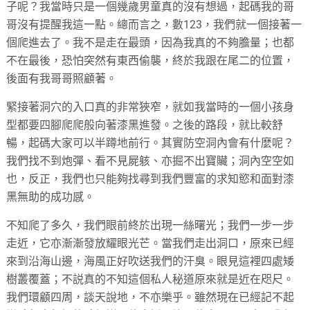
子呢？我當時只是一個幾歲男童真的沒有想過，
起碼我的哥
哥沒有提醒我這一點。總而言之，數123，
我們就一個接著一
個爬進去了。我不是走在最頭，
因為我真的不夠膽量；也都
不在最後，恐怕突然有東西偷襲，
終於我跟在尾二的位置，
後面有我哥哥照顧著。
緊接著洞穴的入口真的非常狹窄，
就如我當時的一個小孩身
型都要四腳爬爬般向著漆黑進發。
之後的路段，就比較舒
暢，起碼大家可以半蹲地前行。
其實防空洞內會有什麼呢？
我們找不到炮彈、看不見屍䠹、
亦掘不出寶贜；洞內空空如
也，反正，
我們也只能夠找尋到我們豐富的求知慾和面對漆
黑無助的成功感。
不知爬了多久，我們眼前終於出現一絲曙光；我們一步一步
走近，
它亦漸漸發放耀眼光芒。當我們走出洞口，原來已經
來到沿海山邊，
海風正好吹送我們的汗臭。眼見這裡四處矮
樹叢覆蓋；
不説真的不知這個私人秘道原來就是近在咫尺。
我們環顧四周，
談天說地，不亦樂乎。
雖然現在已經記不起