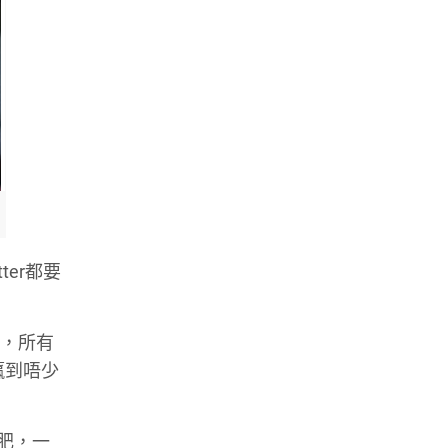
er都要
差，所有
贏到唔少
佢肥，一