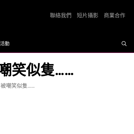
聯絡我們
短片攝影
商業合作
活動
被嘲笑似隻……
將被嘲笑似隻……