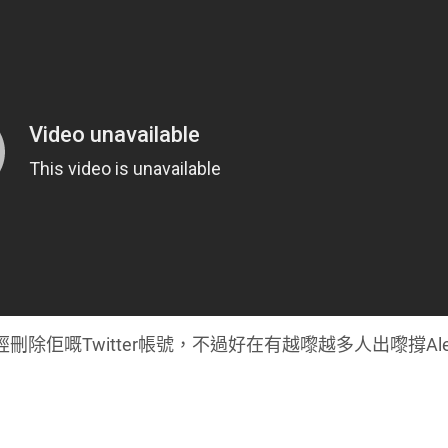
刪除佢嘅Twitter帳號，不過好在有越嚟越多人出嚟撐Ale