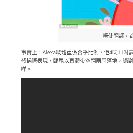
唔使翻譯，
事實上，Alexa嘅體重係合乎比例，佢4呎1
體操嘅表現，臨尾以直體後空翻兩周落地，絕
咩。