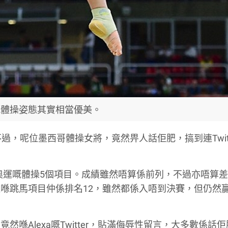
a嘅體操姿態其實相當優美。
過，呢位墨西哥體操女將，竟然畀人話佢肥，搞到連Twitt
，參加奧運嘅體操5個項目。成績雖然唔算係前列，不過亦唔算
喺跳馬項目仲係排名12，雖然都係入唔到決賽，但仍然
喺Alexa嘅Twitter，貼滿侮辱性留言，大多數係話