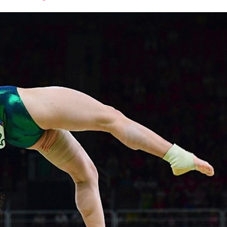
font
font
font
size.
size.
size.