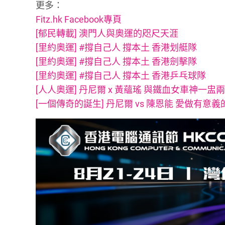
更多：
Fitz.hk Facebook專頁
[郁民轉載] 澳門人與奧運的咫尺天涯
[里約奧運] #撐自己人 撐本土 香港划艇隊
[里約奧運] #撐自己人 撐本土 香港劍擊隊
[里約奧運] #撐自己人 撐本土 香港乒乓球隊
[人人奧運] 丹尼爾 x 黃蘊瑤 與鐵血女車神一盅
[一個傳奇的誕生] 丹尼爾 vs 陳恩能 愛做有意義