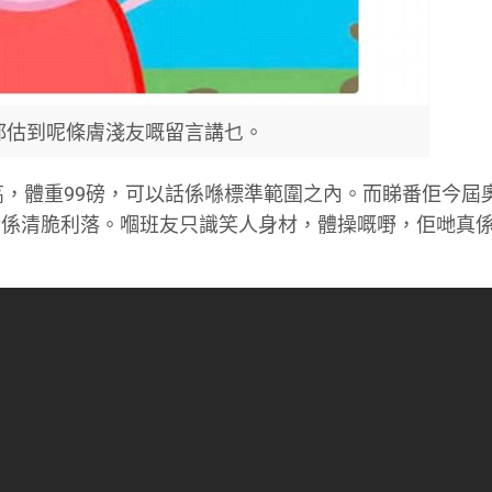
都估到呢條膚淺友嘅留言講乜。
1吋高，體重99磅，可以話係喺標準範圍之內。而睇番佢今屆
對係清脆利落。嗰班友只識笑人身材，體操嘅嘢，佢哋真