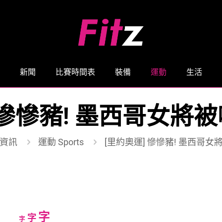
新聞
比賽時間表
裝備
運動
生活
 慘慘豬! 墨西哥女將
資訊
運動 Sports
[里約奧運] 慘慘豬! 墨西哥女
Increase
字
Reset
Decrease
字
字