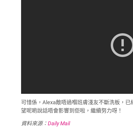
可惜係，Alexa敵唔過嗰班膚淺友不斷洗板，已經
望呢啲說話唔會影響到佢啦，繼續努力呀！
資料來源：
Daily Mail