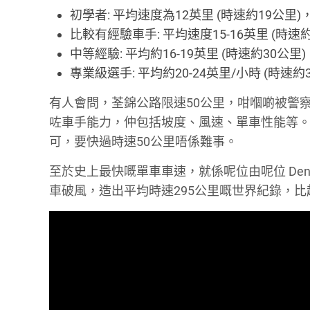
初學者: 平均速度為12英里 (時速約19
比較有經驗車手: 平均速度15-16英里 (時速約
中等經驗: 平均約16-19英里 (時速約30公里)
專業級選手: 平均約20-24英里/小時 (時
有人會問，荃錦公路限速50公里，咁嗰啲被警
咗車手能力，仲包括坡度、風速、單車性能等
可，要快過時速50公里唔係難事。
至於史上最快嘅單車車速，就係呢位由呢位 Denise M
車破風，造出平均時速295公里嘅世界紀錄，比