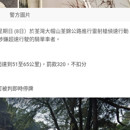
警方圖片
星期日 (8日）於荃灣大帽山荃錦公路進行雷射槍偵速行動
涉嫌超速行駛的騎單車者。
面達到51至65公里)，罰款320，不扣分
，可被判即時停牌