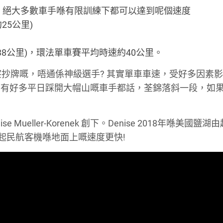
公里)，絕大多數車手喺有限訓練下都可以達到呢個速度
25公里)
速約38公里)，環法單車賽平均時速約40公里。
察抄牌嘅，唔通係神級選手? 其實單車車速，受好多因素
。有好多平日踩開大帽山嘅車手都話，荃錦落斜一段，如
ueller-Korenek 創下。Denise 2018年喺美國鹽
起民航客機喺地面上嘅速度更快!