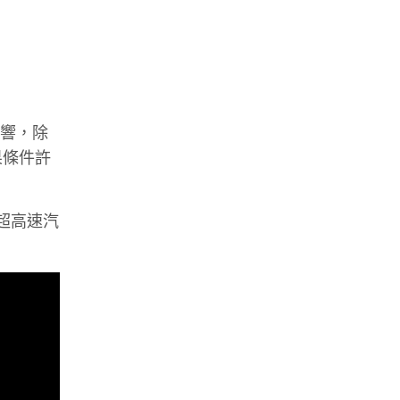
影響，除
果條件許
湖由超高速汽