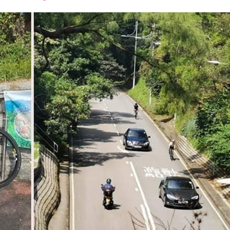
font
font
font
size.
size.
size.