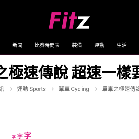
新聞
比賽時間表
裝備
運動
生活
之極速傳說 超速一樣
訊
運動 Sports
單車 Cycling
單車之極速傳
Increase
字
Reset
Decrease
字
字