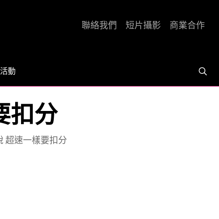
聯絡我們
短片攝影
商業合作
活動
要扣分
說 超速一樣要扣分