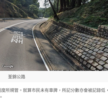
荃錦公路
制度所規管。就算市民未有車牌，所記分數亦會被記錄低
。