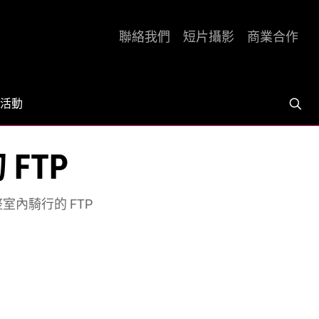
聯絡我們
短片攝影
商業合作
活動
FTP
整室內騎行的 FTP