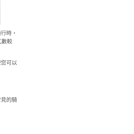
騎行時，
的瓦數較
便您可以
常見的騎