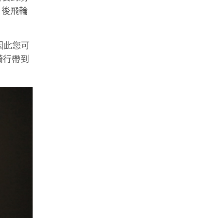
，後飛輪
因此您可
騎行帶到