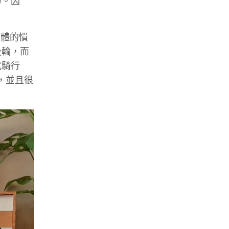
力。因
整體的慣
後輪，而
式騎行
，並且很