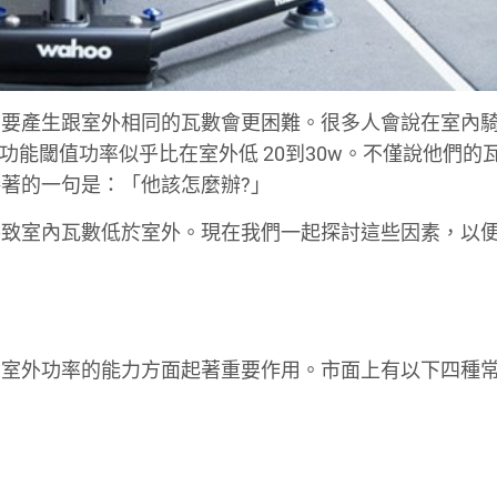
，要產生跟室外相同的瓦數會更困難。很多人會說在室內
old Power) 功能閾值功率似乎比在室外低 20到30w。不僅說他們
著的一句是：「他該怎麼辦?」
導致室內瓦數低於室外。現在我們一起探討這些因素，以
製室外功率的能力方面起著重要作用。市面上有以下四種