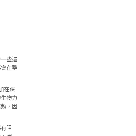
中一些還
都會在整
加在踩
的生物力
踏頻，因
都有阻