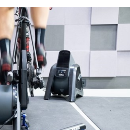
font
font
font
size.
size.
size.