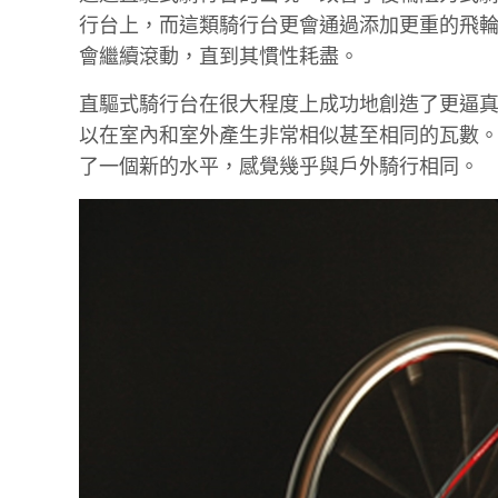
行台上，而這類騎行台更會通過添加更重的飛
會繼續滾動，直到其慣性耗盡。
直驅式騎行台在很大程度上成功地創造了更逼真
以在室內和室外產生非常相似甚至相同的瓦數。 現代
了一個新的水平，感覺幾乎與戶外騎行相同。