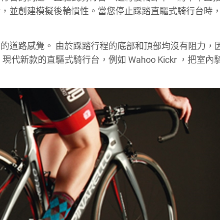
輪，並創建模擬後輪慣性。當您停止踩踏直驅式騎行台時
的道路感覺。 由於踩踏行程的底部和頂部均沒有阻力，
新款的直驅式騎行台，例如 Wahoo Kickr ，把室內