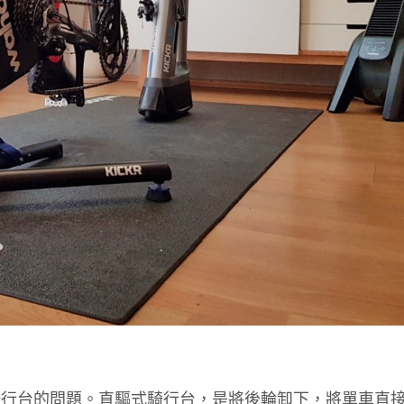
騎行台的問題。直驅式騎行台，是將後輪卸下，將單車直