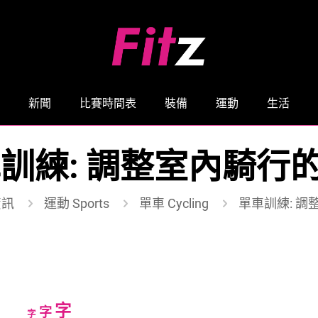
新聞
比賽時間表
裝備
運動
生活
訓練: 調整室內騎行的 
資訊
運動 Sports
單車 Cycling
單車訓練: 調
Increase
字
Reset
Decrease
字
字