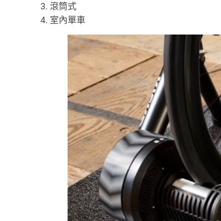
滾筒式
室內單車