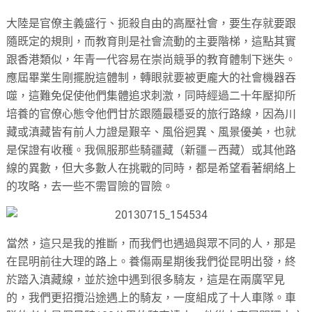
大陸是官僚主義盛行、扼殺自由的高壓社會，要生存就要跟
隨既定的規則，而教育則是社會流動的主要階梯，這點其實
跟香港類似，年青一代容易在崇尚競爭的教育體制下迷失。
應屆畢業生剛擺脫這體制，轉眼就要被更龐大的社會機器吞
噬，這難免促使他們集體追求刺激，同時經過二十年壓抑所
培養的官僚心態令他們甘於跟隨最穩妥的旅行路線，因為川
藏或滇藏皆有前人力證是艱辛、風俗迵異、風景優美，也就
是保證有收穫。我佩服那些騎疆藏（新疆－西藏）或其他路
線的異數，但大多數人在挑戰的同時，都是希望看著網絡上
的攻略，去一些不需冒險的冒險。
當然，這只是我的推斷，而我們也遇過與眾不同的人，那是
在昆明前往大理的路上。養傷兩星期後我們從昆明出發，終
於踏入滇藏線，並於途中遇到很多騎友，這是在兩廣罕見
的，我們更招攬沿途遇上的騎友，一度組成了十人車隊。車