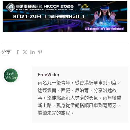
分享
FreeWider
兩名九十後青年，從香港騎單車到印度，
途經雲南、西藏、尼泊爾，分享沿途故
事，望能燃起港人尋夢的勇氣。兩年後重
新上路，孤身從伊朗搭順風車到葡萄牙，
繼續未完的旅程。