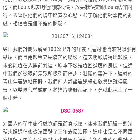
倦，而Louis也表明他們騎很慢，於是就決定跟Louis結伴同
行。去習慣他們的騎車節奏及心態，並了解他們對雲南的觀
感，相信會是個不錯的體驗。
翌日我們計劃只騎到100公里外的祥雲，這對他們來說似乎有
點遠，而且甫起程又是痛苦的爬坡。這天明顯騎得比較慢，
未必能趕在入黑前到達，原本下坡是趕回進度的良機，但途
中我們卻被眼前景致所吸引而停步：壯闊的雲海下，連綿的
青山伴著遍地田野，我們四人靜坐崖邊細心欣賞這難得風
景，以雙眼代替鏡頭，將這片綠野都記下，竟就此耗上了一
個小時。
外國人的單車旅行感覺都是節奏較慢，後來我們遇過一對法
籍夫婦退休後從法國騎了三年去尼泊爾，途中也是在不同國
家逗留，更沒有定終點，也聽聞有法籍青年在東南亞亂騎了