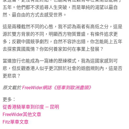
五年。他們都不求追尋人生突破，而是單純的渴望以最自
然、最自由的方式去感受世界。
這是兩種截然不同的心態，我不認為兩者有高低之分，這是
源於雙方背景的不同，明顯西方物質豐盛，有條件追求更
多；反觀中國競爭劇烈，自然不容許出錯，你怎能耗上五年
去探索異國風情？你如何養家如何在事業上發展？
當連旅行也能成為一窩蜂的歷練模式，我為這國家感到可
悲，但反觀香港人似乎更沉醉於社會的遊戲規則內，這是否
更悲哀？
原文載於
FreeWider網誌《搭車到歐洲盡頭》
更多：
從香港騎單車到印度 — 昆明
FreeWider其他文章
Fitz單車文章