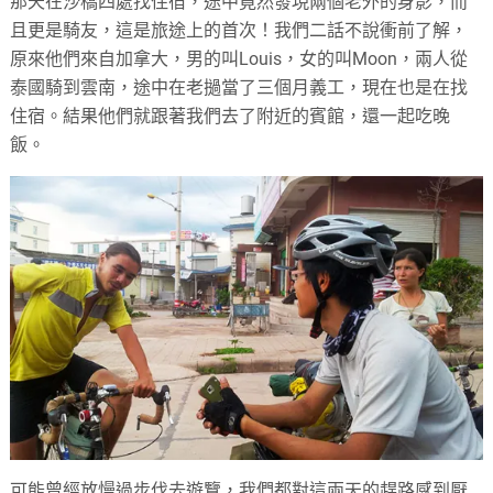
那天在沙橋四處找住宿，途中竟然發現兩個老外的身影，而
且更是騎友，這是旅途上的首次！我們二話不說衝前了解，
原來他們來自加拿大，男的叫Louis，女的叫Moon，兩人從
泰國騎到雲南，途中在老撾當了三個月義工，現在也是在找
住宿。結果他們就跟著我們去了附近的賓館，還一起吃晚
飯。
可能曾經放慢過步伐去遊覽，我們都對這兩天的趕路感到厭