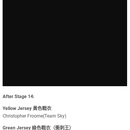
After Stage 14:
Yellow Jersey 黃色戰衣
Christopher Froome(Team Sky)
Green Jersey 綠色戰衣（衝刺王）