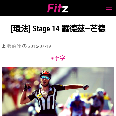
[環法] Stage 14 羅德茲—芒德
張伯倫
2015-07-19
Increase
字
Reset
Decrease
字
字
font
font
font
size.
size.
size.