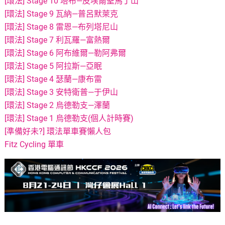
[環法] Stage 10 塔布—皮埃爾聖馬丁山
[環法] Stage 9 瓦納—普呂默萊克
[環法] Stage 8 雷恩—布列塔尼山
[環法] Stage 7 利瓦羅—富熱爾
[環法] Stage 6 阿布維爾—勒阿弗爾
[環法] Stage 5 阿拉斯—亞眠
[環法] Stage 4 瑟蘭—康布雷
[環法] Stage 3 安特衛普—于伊山
[環法] Stage 2 烏德勒支—澤蘭
[環法] Stage 1 烏德勒支(個人計時賽)
[準備好未?] 環法單車賽懶人包
Fitz Cycling 單車