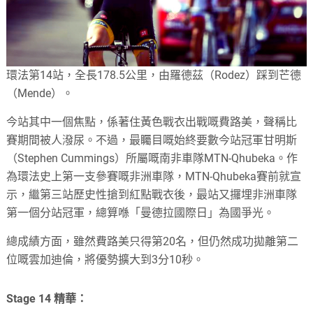
環法第14站，全長178.5公里，由羅德茲（Rodez）踩到芒德
（Mende）。
今站其中一個焦點，係著住黃色戰衣出戰嘅費路美，聲稱比
賽期間被人潑尿。不過，最矚目嘅始終要數今站冠軍甘明斯
（Stephen Cummings）所屬嘅南非車隊MTN-Qhubeka。作
為環法史上第一支參賽嘅非洲車隊，MTN-Qhubeka賽前就宣
示，繼第三站歷史性搶到紅點戰衣後，最站又攞埋非洲車隊
第一個分站冠軍，總算喺「曼德拉國際日」為國爭光。
總成績方面，雖然費路美只得第20名，但仍然成功拋離第二
位嘅雲加迪倫，將優勢擴大到3分10秒。
Stage 14 精華：