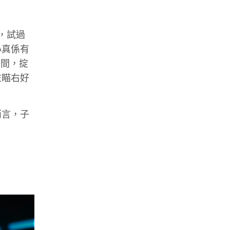
，試過
心真係有
中間，掟
瞄左瞄右好
而言，子