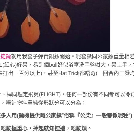
次掟鏢
就用我套子彈黃銅鏢開始。呢套鏢同公家鏢重量相
(紅心)好易，易到個bull好似浴室洗手盤咁大，易上手
鏢共打出一百分以上)，甚至Hat Trick都唔奇(一回合內三發
身、桿同埋定飛翼(FLIGHT)，任何一部份有不同都可以令
要，唔計物料單純從形狀分可以分為：
較多人用(鏢機提供嘅公家鏢”俗稱『公柴』一般都係呢種”)
，唔駛搵重心，拎起就知揸邊，唔駛煩。