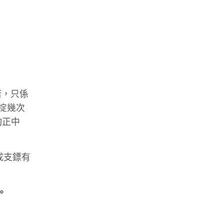
若，只係
，掟幾次
均正中
成支鏢有
。