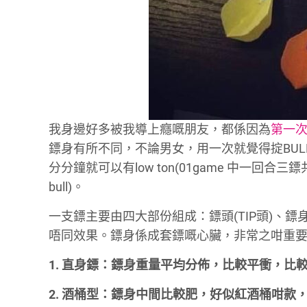
我身邊好多被我導上癮嘅朋友，都係因為
第一
鏢身有所不同，不論男女，用一次就覺得掟BULL
分分鐘就可以有low ton(01game 中一回合三
bull)。
一支鏢主要由四大部份組成：鏢頭(TIP頭)、鏢
唔同效果。鏢身係成套鏢嘅心臟，非常之咁重
1. 直身鏢：鏢身重量平均分佈，比較平衝，比
2. 酒桶型：鏢身中間比較肥，好似紅酒桶咁款