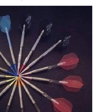
font
font
font
size.
size.
size.