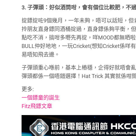
3. 子彈頭：好似酒筒咁，會有個位比較肥，
掟鏢掟咗9個幾月，一年未夠，唔可以話短，但
拎朋友直身鏢同酒桶掟過，直身鏢係夠平衡，
點吃不消，搞咁多嘢先再掟，咩MOOD都無晒
BULL仲好地地，一玩Cricket(想知Cricket係
易唔知飛去邊。
子彈頭重心喺前，基本上樁穩，企得好就唔會
彈頭都係一個唔錯選擇！Hat Trick 其實就係咁
更多:
一個鏢童的誕生
Fitz飛鏢文章