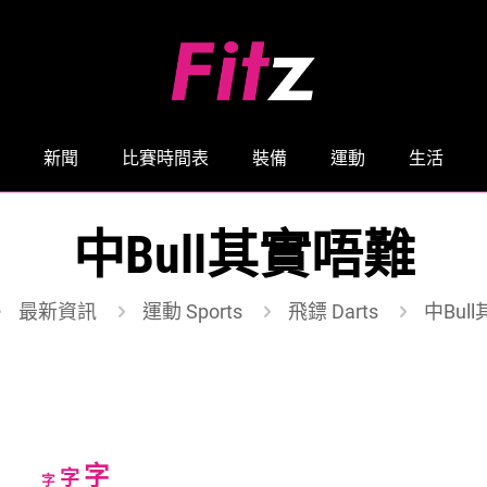
新聞
比賽時間表
裝備
運動
生活
中Bull其實唔難
最新資訊
運動 Sports
飛鏢 Darts
中Bul
Increase
字
Reset
Decrease
字
字