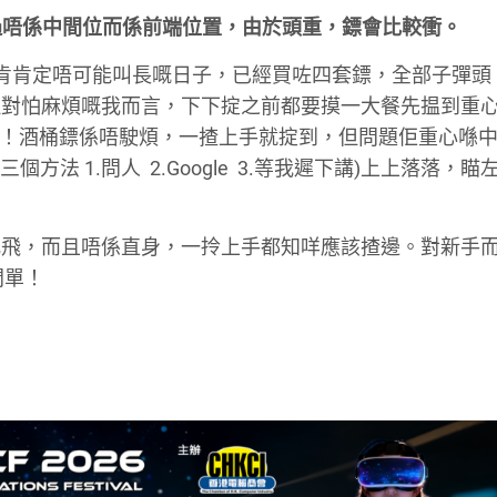
不過唔係中間位而係前端位置，由於頭重，鏢會比較衝。
肯肯定唔可能叫長嘅日子，已經買咗四套鏢，全部子彈頭
但對怕麻煩嘅我而言，下下掟之前都要摸一大餐先揾到重
啦！酒桶鏢係唔駛煩，一揸上手就掟到，但問題佢重心喺
咩有三個方法 1.問人 2.Google 3.等我遲下講)上上落落，
亂飛，而且唔係直身，一拎上手都知咩應該揸邊。對新手
間單！