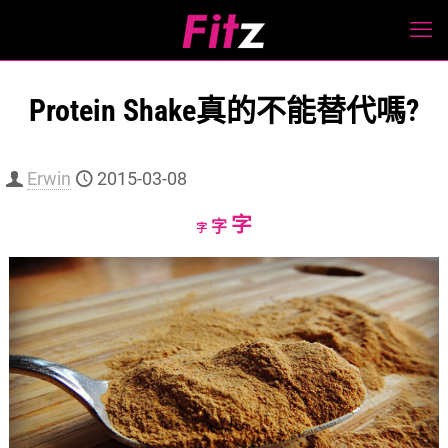
Protein Shake真的不能替代嗎?
Erwin
2015-03-08
Increase
字
Reset
Decrease
字
字
font
font
font
size.
size.
size.