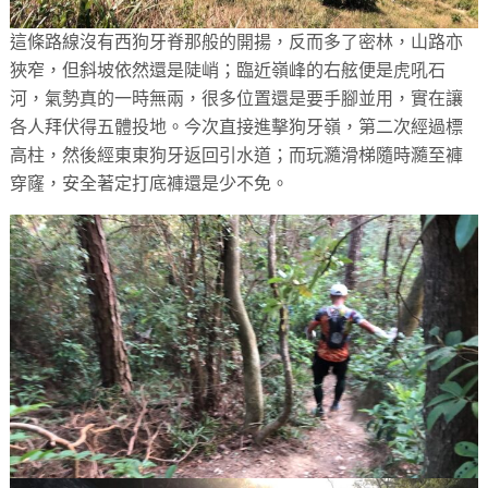
這條路線沒有西狗牙脊那般的開揚，反而多了密林，山路亦
狹窄，但斜坡依然還是陡峭；臨近嶺峰的右舷便是虎吼石
河，氣勢真的一時無兩，很多位置還是要手腳並用，實在讓
各人拜伏得五體投地。今次直接進擊狗牙嶺，第二次經過標
高柱，然後經東東狗牙返回引水道；而玩瀡滑梯隨時瀡至褲
穿窿，安全著定打底褲還是少不免。