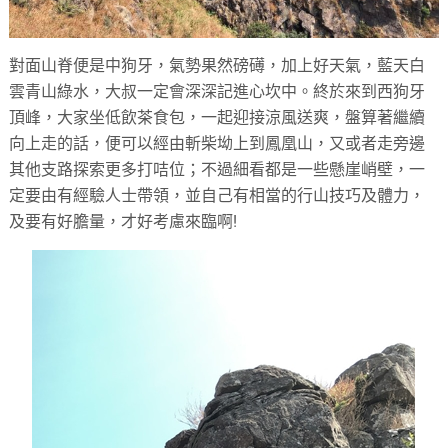
對面山脊便是中狗牙，氣勢果然磅礡，加上好天氣，藍天白
雲青山綠水，大叔一定會深深記進心坎中。終於來到西狗牙
頂峰，大家坐低飲茶食包，一起迎接涼風送爽，盤算著繼續
向上走的話，便可以經由斬柴坳上到鳳凰山，又或者走旁邊
其他支路探索更多打咭位；不過細看都是一些懸崖峭壁，一
定要由有經驗人士帶領，並自己有相當的行山技巧及體力，
及要有好膽量，才好考慮來臨啊!