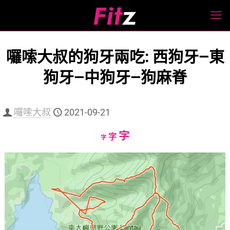
囉嗦大叔的狗牙兩吃: 西狗牙—東
狗牙—中狗牙—狗麻脊
囉嗦大叔
2021-09-21
Increase
字
Reset
Decrease
字
字
font
font
font
size.
size.
size.