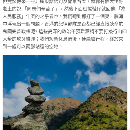
但竟然傳來一些非廣東話語句及背景音樂，就像有個大佬好
老土的說:「同志們辛苦了」，然後下面班擦鞋仔就回他:「為
人民服務」什麼的之乎者也。我們聽到都打了一個突，腦海
中浮現出一個問題，香港的紀律部隊是否都已經直接聽命於
鬼國完善政權呢? 這些高深的政治干預難題請不要打擾行山四
人帮的攻牙雅興；我們短暫休息過後，便繼續行程，終於來
到一處可以兩腳站穩的空地。