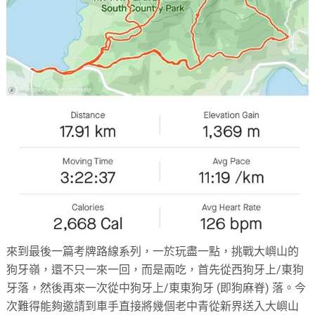
來到最後一篇考牌路線系列，一於玩盡一點，挑戰大嶼山的
狗牙嶺，還不只一來一回，而是兩吃，首先從西狗牙上/東狗
牙落，然後再來一次從中狗牙上/東東狗牙 (即狗麻脊) 落。今
次難得能夠邀請到車手直接將幾個老中青從新界送入大嶼山