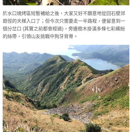
於水口燒烤區短暫補給之後，大家又好不願意地從回石壁郊
遊徑的天梯入口了；但今次只需要走一半路程，便留意到一
個分岔口 (其實之前都會經過)，旁邊樹木掛滿多條七彩繽紛
的絲帶，引領山友挑戰中狗牙背脊。