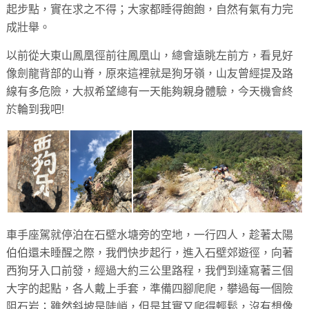
起步點，實在求之不得；大家都睡得飽飽，自然有氣有力完
成壯舉。
以前從大東山鳳凰徑前往鳳凰山，總會遠眺左前方，看見好
像劍龍背部的山脊，原來這裡就是狗牙嶺，山友曾經提及路
線有多危險，大叔希望總有一天能夠親身體驗，今天機會終
於輪到我吧!
車手座駕就停泊在石壁水塘旁的空地，一行四人，趁著太陽
伯伯還未睡醒之際，我們快步起行，進入石壁郊遊徑，向著
西狗牙入口前發，經過大約三公里路程，我們到達寫著三個
大字的起點，各人戴上手套，準備四腳爬爬，攀過每一個險
阻石岩；雖然斜坡是陡峭，但是其實又爬得輕鬆，沒有想像