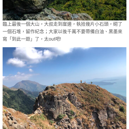
臨上最後一個大山，大叔走到崖邊，執拾幾片小石頭，砌了
一個石堆，留作紀念；大家以後千萬不要帶備白油、黑墨來
寫「到此一遊」了，太out吧!