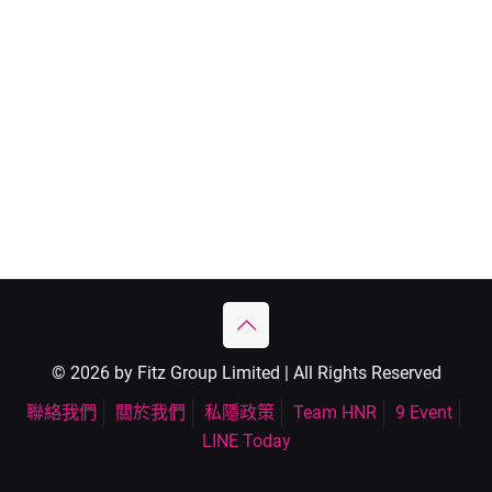
© 2026 by Fitz Group Limited | All Rights Reserved
聯絡我們
關於我們
私隱政策
Team HNR
9 Event
LINE Today