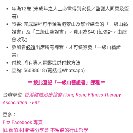
年滿12歲 (未成年之人士必需得到家長／監護人同意及簽
署)
證書: 完成課程可申領香港攀山及攀登總會的「一級山藝
證書」及「二級山藝證書」，費用為$40 (每張計，由總
會收取)
參加者
必須
出席所有課程，才可獲簽發「一級山藝證
書」
付款: 將有專人電郵提供付款方法
查詢: 56088618 (電話或Whatsapp)
** 按此登記「一級山藝證書」課程 **
合辦單位:
香港健體治療協會 Hong Kong Fitness Therapy
Association
、
Fitz
更多：
Fitz Facebook 專頁
[山藝讀本] 新書分享會 不留痕的行山哲學