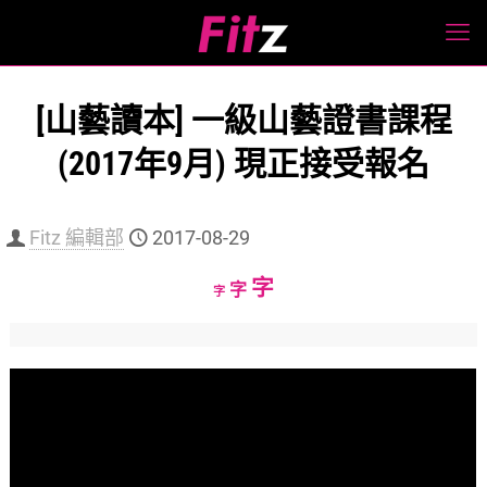
[山藝讀本] 一級山藝證書課程
(2017年9月) 現正接受報名
Fitz 編輯部
2017-08-29
Increase
字
Reset
Decrease
字
字
font
font
font
size.
size.
size.