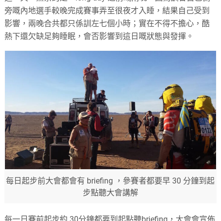
旁嘅內地選手較晚完成賽事弄至很夜才入睡，結果自己受到
影響，兩晚合共都只係訓左七個小時；實在不得不擔心，酷
熱下還欠缺足夠睡眠，會否影響到這日嘅狀態與發揮。
每日起步前大會都會有 briefing ，參賽者都要早 30 分鐘到起
步點聽大會講解
每一日賽前起步約
30
分鐘都要到起點聽
briefing
，大會會宣佈