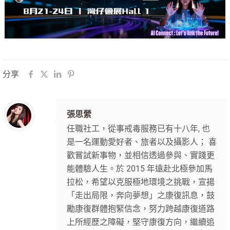
分享
張思縈
任職社工，從事戒毒服務已有十八年, 也
是一名運動愛好者、旅者以及攝影人； 喜
歡嘗試新事物，並相信透過參與、實踐更
能體驗人生。於 2015 年遠赴北極參加馬
拉松，希望以克服極地環境之挑戰，宣揚
「走出局限，奔向夢想」之康復訊息，鼓
勵康復群體抱緊信念，努力跨越康復道路
上所經歷之障礙，堅守康復方向，繼續追