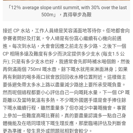
「12％ average slope until summit, with 30% over the last
500m」，真得舉步為艱
接近
CP
水站，工作人員總是笑容滿面地等待你。佢地都會向
參賽者問好及打氣，令人總是有份窩心繼續有心機向前邁
進。每次到水站，大會會因應之前走左多少路、之後下一個
CP
相隔多遠及難度有多少而決定提供多少支水
(
每支
1.5
公
升
);
只是有多少支水也好，我通常會先即時補水喝個飽，然後
再倒滿兩個
750ml
嘅水壺，餘下嘅水就用來淋面淋身；如果
再有剩餘的喝多兩口就會放回回收水樽位置附近。這樣做主
要係避免帶太多水上路以盡量減少路途上要所承受嘅負重。
然而呢個過程都要小心評估自己一向嘅耗水量，下一個
CP
嘅
距離以及當時氣溫有多熱。不少嘅外國選手還是會手捧住餘
下嘅水繼續行程，雖然重量多了但亦減少中暑嘅機會。事實
上參加一些難度高嘅比賽前，真的要盡量認識多一點自己身
體機能及在唔同環境下嘅生理反應，那麼臨場評估及判斷會
更為準確，發生意外或問題就相對會較少。