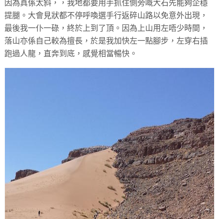
因為真係太斜，，我地都要用手抓住側旁嘅大石先能夠企穩
提腿。大會見狀都不停呼喚選手行返碎山路以免意外出現，
最後我一仆一碌，終於上到了頂。因為上山用左唔少時間，
落山亦係自己較為擅長，於是我加快左一點腳步，左穿右插
跑過人龍，直奔到底，感覺相當暢快。