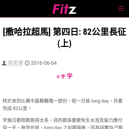
[撒哈拉超馬] 第四日: 82公里長征
(上)
張思縈
2016-06-04
Increase
字
Reset
Decrease
字
字
font
font
font
size.
size.
size.
終於來到比賽中最艱難嘅一部份，呢一日係
long day
，共要
完成
82
公里。
早幾日都唔敢跑得太多，目的都係要避免生水泡及留力應付
這一天。無奈的是，
long day
之前嘅兩晚，因為訓響自己側