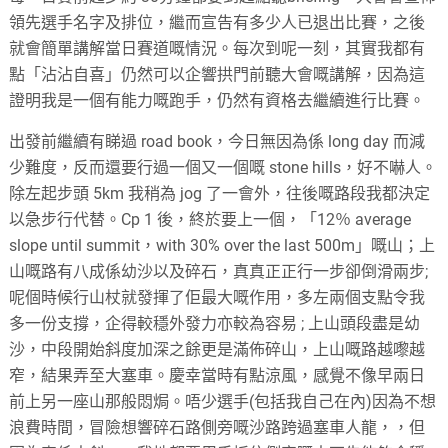
領先選手名字及排位，繼而宣告有多少人已退出比賽，之後
就會簡單講解當日賽道嘅情況。每次到呢一刻，其實我都有
點「沾沾自喜」仍然可以企響拱門前聽大會嘅講解，因為這
證明我是一個有能力嘅跑手，仍然有資格去繼續進行比賽。
出發前繼續有睇過
road book
，今日無因為係
long day
而減
少難度，反而還要行過一個又一個嘅
stone hills
，好不嚇人。
除左起步頭
5km
我稍為
jog
了一會外，往後嘅路段我都決定
以急步行代替。
Cp 1
後，終於要上一個，「
12
％
average
slope until summit
，
with 30% over the last 500m
」嘅山；上
山嘅路有八成係幼沙以及碎石，真真正正行一步卻倒滑兩步
;
呢個時候行山杖就發揮了佢最大嘅作用，多左兩個支點令我
多一份支撐，企得較穩外發力亦較為容易
;
上山頭段盡是幼
沙，中段開始斜度加深之餘更是滿佈碎山，上山嘅路越嚟越
窄，結果弄至大塞車。慶幸當時有點涼風，感覺不像早兩日
前上另一座山那般悶焗。唔少選手
(
包括我自己在內
)
因為不想
浪費時間，冒險想響碎石路側旁嘅沙路跨過塞車人龍，，但