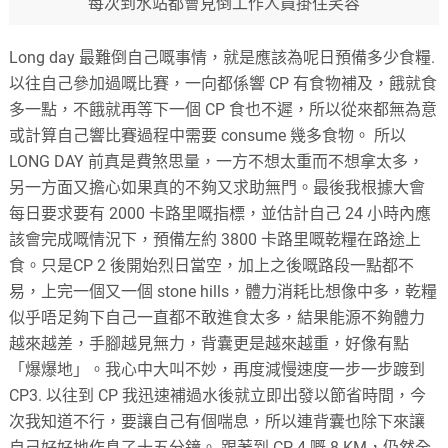
每次到水站都會見倒工作人員掛住笑容
Long day
最難倒自己嘅事情，就是應該為呢日預備多少食糧
.
以往自己參加過嘅比賽，一向都係響
CP
有食物補及，餓就食
多一點，不餓就再等下一個
CP
食也不遲，所以從來都無為意
或計算自己響比賽過程中需要
consume
幾多食物。
所以
LONG DAY
前真是費煞思量，一方不想太重而不想拿太多，
另一方面又擔心如果真的不夠又求助無門。最後我根據大會
每日要求要有
2000
卡路里嘅指標，並估計自己
24
小時內應
該會完成嘅情況下，預備左約
3800
卡路里嘅乾糧在路途上
食。只是
CP 2
後開始烈日當空，加上之後嘅路段一點都不
易，上完一個又一個
stone hills
，體力消耗比想像中多，乾糧
似乎唔足夠下自己一直都不敢進食太多，結果能源不夠體力
越來越差，手腳越見無力，背囊更是越來越重，好像有點
「爆爆地」。我心中大叫不妙，再度減慢速度一步一步踱到
CP3.
以往到
CP
我迅速補過水後就立即出發以節省時間，今
次我知道不行，要讓自己有個喘息，所以連背囊也除下來讓
自己好好地作息了十五分鐘。
跟著到
CP 4
嘅
8 KM
，仍然全