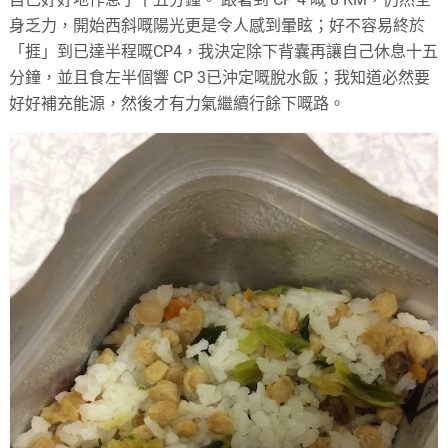
身乏力，開始西斜嘅陽光更是令人感到暈眩；好不容易終於
「捱」到已達半程嘅
CP4
，我決定除下背囊再讓自己休息十五
分鐘，並且食左半個響
CP 3
已沖定嘅脫水飯；我知道必然要
好好補充能源，然後才有力氣繼續行餘下嘅路。