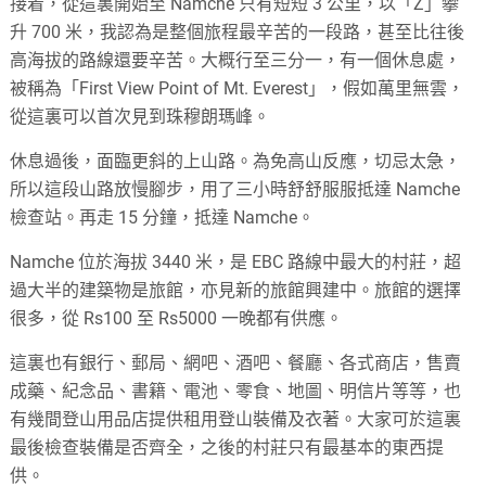
接着，從這裏開始至 Namche 只有短短 3 公里，以「Z」攀
升 700 米，我認為是整個旅程最辛苦的一段路，甚至比往後
高海拔的路線還要辛苦。大概行至三分一，有一個休息處，
被稱為「First View Point of Mt. Everest」，假如萬里無雲，
從這裏可以首次見到珠穆朗瑪峰。
休息過後，面臨更斜的上山路。為免高山反應，切忌太急，
所以這段山路放慢腳步，用了三小時舒舒服服抵達 Namche
檢查站。再走 15 分鐘，抵達 Namche。
Namche 位於海拔 3440 米，是 EBC 路線中最大的村莊，超
過大半的建築物是旅館，亦見新的旅館興建中。旅館的選擇
很多，從 Rs100 至 Rs5000 一晚都有供應。
這裏也有銀行、郵局、網吧、酒吧、餐廳、各式商店，售賣
成藥、紀念品、書籍、電池、零食、地圖、明信片等等，也
有幾間登山用品店提供租用登山裝備及衣著。大家可於這裏
最後檢查裝備是否齊全，之後的村莊只有最基本的東西提
供。