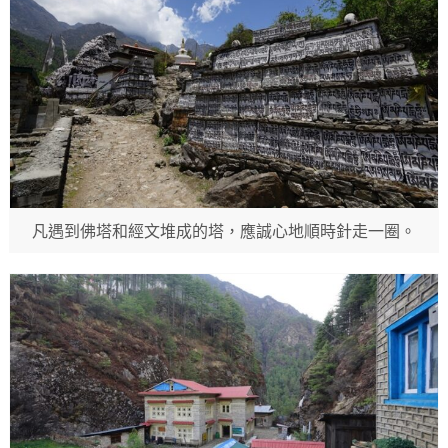
凡遇到佛塔和經文堆成的塔，應誠心地順時針走一圈。