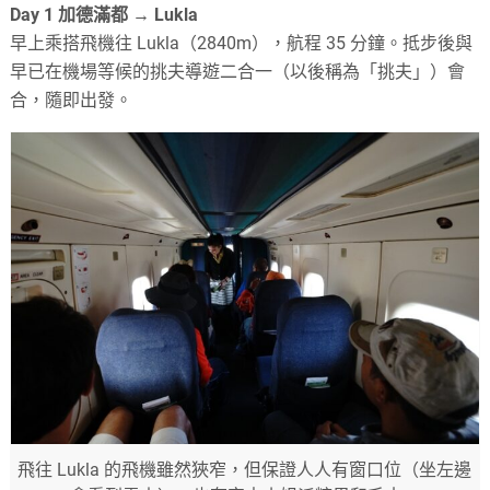
Day 1 加德滿都 → Lukla
早上乘搭飛機往 Lukla（2840m），航程 35 分鐘。抵步後與
早已在機場等候的挑夫導遊二合一（以後稱為「挑夫」）會
合，隨即出發。
飛往 Lukla 的飛機雖然狹窄，但保證人人有窗口位（坐左邊