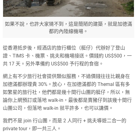
如果不說，也許大家猜不到，這是簡陋的建築，就是加德滿
都的內陸線機場。
從香港抵步後，經酒店的旅行櫃位（艇仔）代辦好了登山
證、TIMS 卡、機票、挑夫和機場接送。價錢約 US$500，一
共 17 天。另外準備約 US$500 予行程的食宿。
網上有不少旅行社會提供類似服務，不過價錢往往比親身在
加德滿都辦理貴 30%。放心，在加德滿都的 Themal 區有多
如繁星的旅行社，他們都是幾十間行山團的艇仔，所以，無
論你上網預訂或落地 walk-in，最後都是賣豬仔到該幾十間行
山團公司，但落地 walk-in 就平許多，也可以講價。
我們不是 join 行山團，而是 2 人同行 + 挑夫導遊二合一的
private tour，即一共三人。