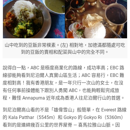
山中吃到的豆飯非常樸素。(左) 相對地，加德滿都隨處可吃
到的豆飯的賣相和配菜與山中的完全不同。
說得白一點，ABC 是極度商業化的路線，成功率高；EBC 路
線卻能夠看到尼泊爾人真實山區生活；ABC 容易行，EBC 難
度相對高！我有香港朋友，是一年只行一次山的女士，在沒
有任何事前操體能下跟別人勇闖 ABC，也能夠輕鬆完成旅
程，難怪 Annapurna 近年成為香港人往尼泊爾行山的首選。
到尼泊爾高山看的不是「雄偉雪山」般簡單，在 Everest 路線
的 Kala Patthar（5545m）和 Gokyo 的 Gokyo Ri（5360m）
看到的是連綿幾百公里的世界屋脊 — 喜馬拉雅山山脈。因