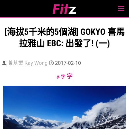
[海拔5千米的5個湖] GOKYO 喜馬
拉雅山 EBC: 出發了! (一)
黃基業 Kay Wong
2017-02-10
Increase
字
Reset
Decrease
字
字
font
font
font
size.
size.
size.