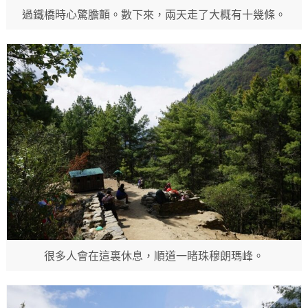
過鐵橋時心驚膽顫。數下來，兩天走了大概有十幾條。
很多人會在這裏休息，順道一睹珠穆朗瑪峰。