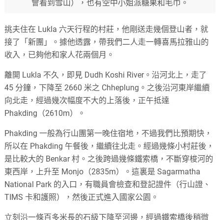
會看到雪山），也有空中小姐派糖果和毛巾。
挑夫住在 Lukla 六天行程的村莊，他剛送走幾個登山者，就
接了「新團」。據他透露，帶我們二人走一轉喜馬拉雅山的
收入，已夠他和家人花兩個月。
離開 Lukla 不久，即見 Dudh Koshi River。沿河北上，走了
45 分鐘，下降至 2660 米之 Chheplung。之後沿河東岸繼續
向北走，經過幾次幅度不大的上落後，正午抵達
Phakding（2610m）。
Phakding 一般為行山團第一晚住宿地，不過我們比預期快，
所以在 Phakding 午餐後，繼續往北走。經過幾條小村莊後，
是比較大的 Benkar 村。之後跨過幾條鐵索橋，不斷穿梭河的
東西岸，上升至 Monjo（2835m）。這裏是 Sagarmatha
National Park 的入口，有職員會檢查和登記證件（行山證、
TIMS 卡和護照），然後正式進入國家公園。
立刻沿一條百多米長的石級下降至河邊，經過鐵索橋後稍微