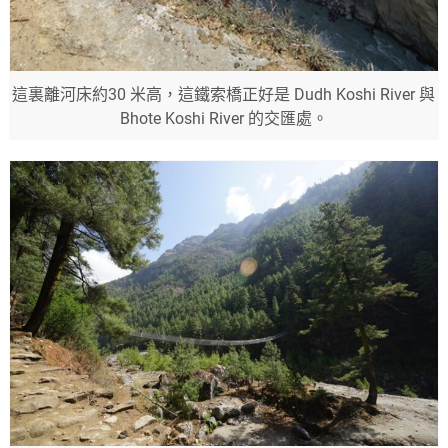
這裏離河床約30 米高，這鐵索橋正好是 Dudh Koshi River 與
Bhote Koshi River 的交匯處。