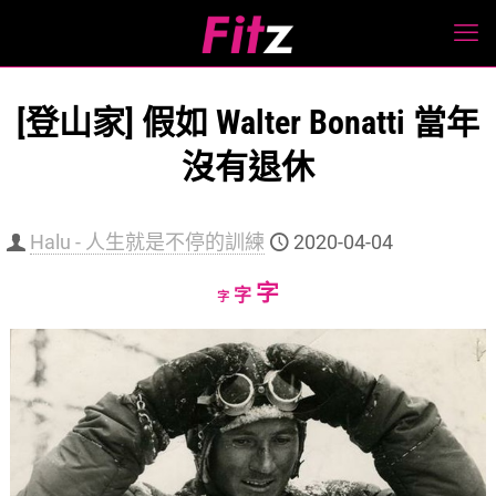
[登山家] 假如 Walter Bonatti 當年
沒有退休
Halu - 人生就是不停的訓練
2020-04-04
Increase
字
Reset
Decrease
字
字
font
font
font
size.
size.
size.