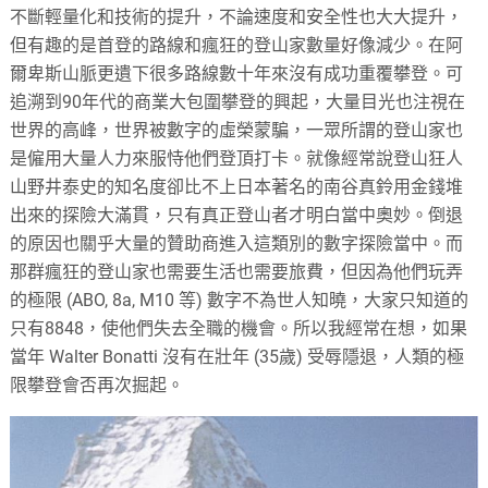
不斷輕量化和技術的提升，不論速度和安全性也大大提升，
但有趣的是首登的路線和瘋狂的登山家數量好像減少。在阿
爾卑斯山脈更遺下很多路線數十年來沒有成功重覆攀登。可
追溯到90年代的商業大包圍攀登的興起，大量目光也注視在
世界的高峰，世界被數字的虛榮蒙騙，一眾所謂的登山家也
是僱用大量人力來服恃他們登頂打卡。就像經常說登山狂人
山野井泰史的知名度卻比不上日本著名的南谷真鈴用金錢堆
出來的探險大滿貫，只有真正登山者才明白當中奧妙。倒退
的原因也關乎大量的贊助商進入這類別的數字探險當中。而
那群瘋狂的登山家也需要生活也需要旅費，但因為他們玩弄
的極限 (ABO, 8a, M10 等) 數字不為世人知曉，大家只知道的
只有8848，使他們失去全職的機會。所以我經常在想，如果
當年 Walter Bonatti 沒有在壯年 (35歲) 受辱隱退，人類的極
限攀登會否再次掘起。