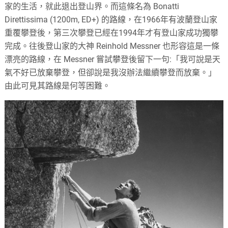
家的生活，就此退出登山界。而這條名為 Bonatti
Direttissima (1200m, ED+) 的路線，在1966年有波蘭登山家
重覆攀登後，第三次攀登已經在1994年才有登山家成功獨攀
完成。往後登山家的大神 Reinhold Messner 也形容這是一條
漂亮的路線，在 Messner 嘗試攀登後留下一句:「我可說是天
氣不好已放棄攀登，但卻說是我沒辦法繼續攀登而放棄。」
由此可見其路線是何等困難。