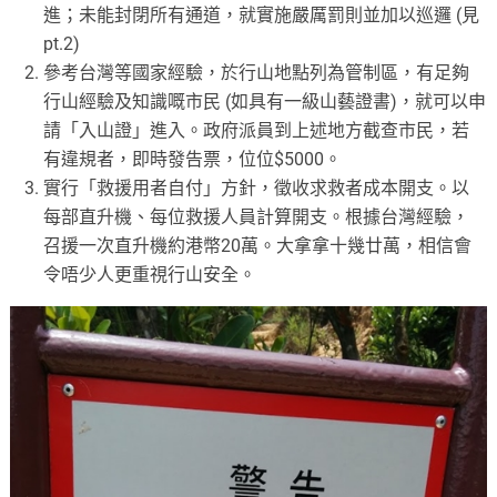
進；未能封閉所有通道，就實施嚴厲罰則並加以巡邏 (見
pt.2)
參考台灣等國家經驗，於行山地點列為管制區，有足夠
行山經驗及知識嘅市民 (如具有一級山藝證書)，就可以申
請「入山證」進入。政府派員到上述地方截查市民，若
有違規者，即時發告票，位位$5000。
實行「救援用者自付」方針，徵收求救者成本開支。以
每部直升機、每位救援人員計算開支。根據台灣經驗，
召援一次直升機約港幣20萬。大拿拿十幾廿萬，相信會
令唔少人更重視行山安全。