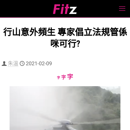
行山意外頻生 專家倡立法規管係
咪可行?
朱溫
2021-02-09
Increase
字
Reset
Decrease
字
字
font
font
font
size.
size.
size.