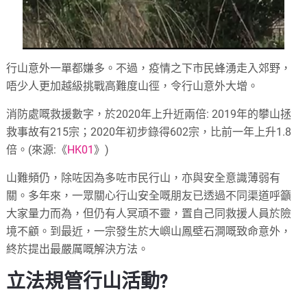
行山意外一單都嫌多。不過，疫情之下市民蜂湧走入郊野，
唔少人更加越級挑戰高難度山徑，令行山意外大增。
消防處嘅救援數字，於2020年上升近兩倍: 2019年的攀山拯
救事故有215宗；2020年初步錄得602宗，比前一年上升1.8
倍。(來源:《
HK01
》)
山難頻仍，除咗因為多咗市民行山，亦與安全意識薄弱有
關。多年來，一眾關心行山安全嘅朋友已透過不同渠道呼籲
大家量力而為，但仍有人冥頑不靈，置自己同救援人員於險
境不顧。到最近，一宗發生於大嶼山鳳壁石澗嘅致命意外，
終於提出最嚴厲嘅解決方法。
立法規管行山活動?