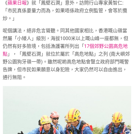
《
蘋果日報
》就「鳳壁石澗」意外，訪問行山專家黃智仁:
「市民真係要量力而為，如果唔係政府立例監管，會等於攬
炒。」
呢個講法，絕非危言聳聽。同其他國家相比，香港嘅山嶺當
然屬「小矮人」級別，海拔1000米以上嘅山峰一座都無，但
仍然有好多險境，包括漁護署所列出「
17個郊野公園高危地
點
」，「鳳壁石澗」就位於屬於「高危地點」之列 (南大嶼郊
野公園狗牙嶺一帶)。雖然呢啲高危地點會豎立政府部門嘅警
告牌，但市民如果願意以身犯險，大家仍然可以自由進出，
通行無阻。