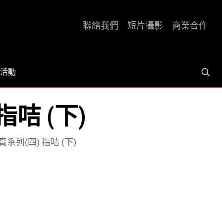
聯絡我們
短片攝影
商業合作
活動
指咭 (下)
系列(四) 指咭 (下)