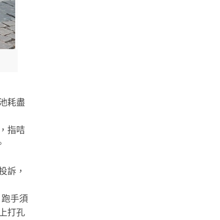
池耗盡
，指咭
。
投訴，
，跑手須
上打孔