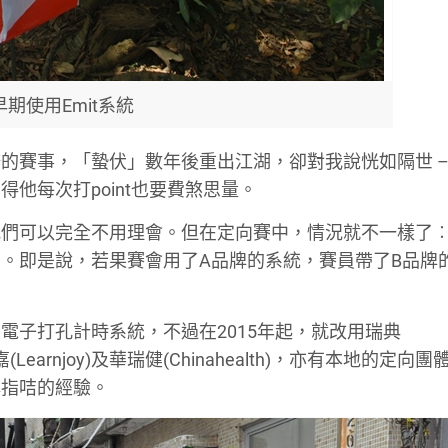
期使用Emit系統
的賽事，「蟄伏」數年後重出江湖，卻對我說恍如隔世 –
他每次打point也要費煞思量。
我們可以完全不用理會。但在定向賽中，情況就不一樣了
。即是說，若果賽會用了A品牌的系統，賽員帶了B品牌
的電子打孔計時系統，不過在2015年起，就改用瑞典
(Learnjoy)及華瑞健(Chinahealth)，亦有本地的定向
牌指咭的經驗。