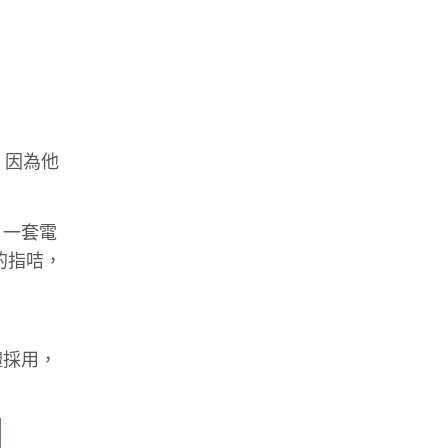
 因為他
︰一套電
的指咭，
團體採用，