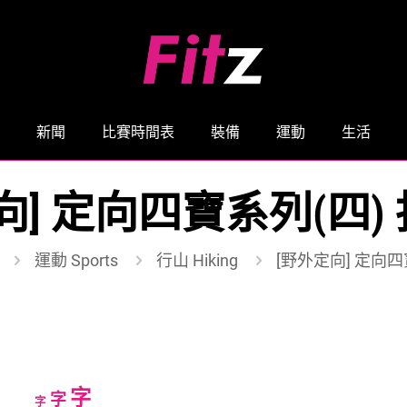
新聞
比賽時間表
裝備
運動
生活
] 定向四寶系列(四) 
運動 Sports
行山 Hiking
[野外定向] 定向四寶
Increase
字
Reset
Decrease
字
字