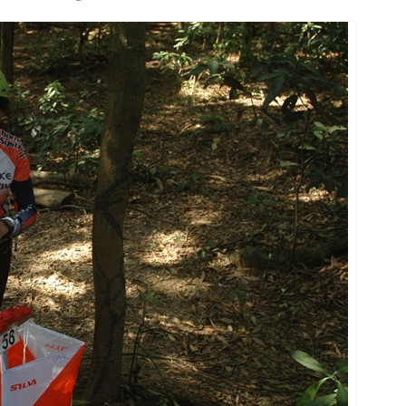
font
font
font
size.
size.
size.