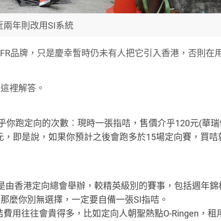
近兩年則改用SI系統
SFR品牌，只是慶幸暫時仍未有人把它引入香港，否則在
在這裡解答。
你跑定向的次數︰現時一張指咭，售價介乎120元(華瑞
-20元，即是說，如果你預計之後會跑多於15場定向賽，買
是由香港定向總會舉辦，較精英級別的賽事，包括週年錦
，那麼你別無選擇，一定要自備一張SI指咭。
用往往會貴得多，比如定向人朝聖熱點O-Ringen，租用