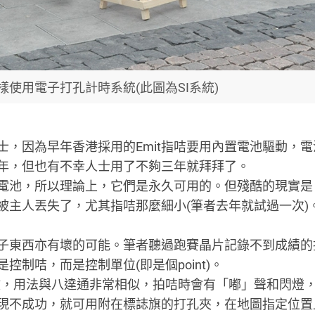
樣使用電子打孔計時系統(此圖為SI系統)
，因為早年香港採用的Emit指咭要用內置電池驅動，電
年，但也有不幸人士用了不夠三年就拜拜了。
用電池，所以理論上，它們是永久可用的。但殘酷的現實是
被主人丟失了，尤其指咭那麼細小(筆者去年就試過一次)
子東西亦有壞的可能。筆者聽過跑賽晶片記錄不到成績的
制咭，而是控制單位(即是個point)。
瑞健，用法與八達通非常相似，拍咭時會有「嘟」聲和閃燈
現不成功，就可用附在標誌旗的打孔夾，在地圖指定位置