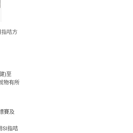
用指咭方
健)至
咭就物有所
標賽及
SI指咭