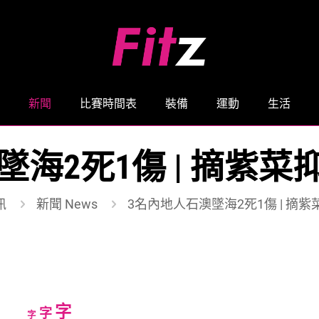
新聞
比賽時間表
裝備
運動
生活
墜海2死1傷 | 摘紫菜
訊
新聞 News
3名內地人石澳墜海2死1傷 | 摘
Increase
字
Reset
Decrease
字
字