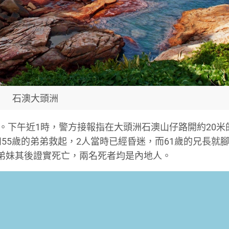
石澳大頭洲
意外。下午近1時，警方接報指在大頭洲石澳山仔路開約20
55歲的弟弟救起，2人當時已經昏迷，而61歲的兄長就
弟妹其後證實死亡，兩名死者均是內地人。