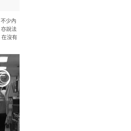
了不少內
，亦說法
，在沒有