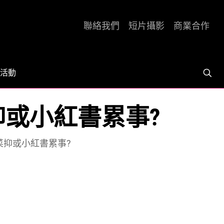
聯絡我們
短片攝影
商業合作
活動
抑或小紅書累事?
紫菜抑或小紅書累事?