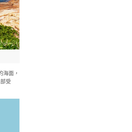
米的海面，
腳部受