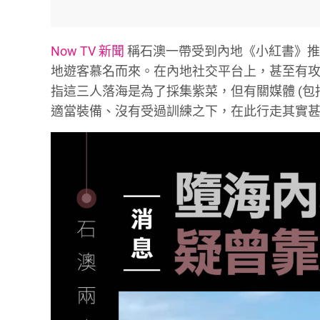
Now TV 新聞
稱石澳一帶受到內地《小紅書》推
地遊客慕名而來。在內地社交平台上，甚至有
指這三人落海是為了採集紫菜，但有關媒體 (包
適當裝備、沒有受過訓練之下，在此行走其實