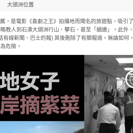
大頭洲位置
薦，是電影《喜劇之王》拍攝地而聞名的旅遊點，吸引
攻略教人到石澳大頭洲行山、攀石、甚至「綑邊」。此外
括有線新聞、巴士的報) 其後刪除了有關報道。無論如何
甚為危險。