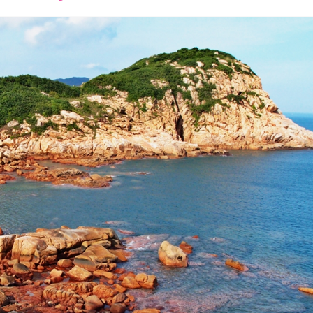
font
font
font
size.
size.
size.