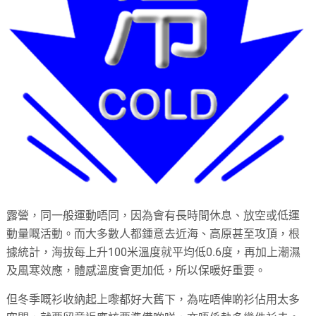
露營，同一般運動唔同，因為會有長時間休息、放空或低運
動量嘅活動。而大多數人都鍾意去近海、高原甚至攻頂，根
據統計，海拔每上升100米溫度就平均低0.6度，再加上潮濕
及風寒效應，體感溫度會更加低，所以保暖好重要。
但冬季嘅衫收納起上嚟都好大舊下，為咗唔俾啲衫佔用太多