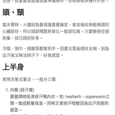
空間，就要留意返應該要準備啲咩，亦唔係執多幾件衫去。
頭、頸
當天寒時，人體因為要保護重要器官，會加強咗熱能喺頭同
心臟部份，所以頭部嘅散熱會比一般部位高。只要鎖得住個
熱量，就已經好好多。
冷帽、頭巾、頸箍等都幫到手。但要注意返唔好太焗，因為
出汗後又無法排汗下，好易感冒。
上半身
常用洋蔥式著法，一般分三層:
內層 (排汗層)
要選擇啲吸濕排汗嘅內衣，如: heattech、superwarm之
類，做成輕量保溫，同時又會排汗唔駛因為出汗而焗到
感冒。