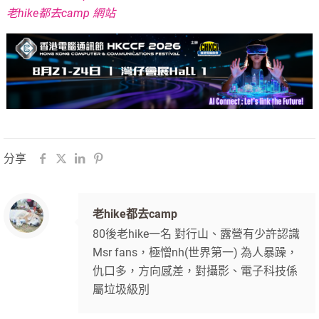
老hike都去camp 網站
分享
老hike都去camp
80後老hike一名 對行山、露營有少許認識
Msr fans，極憎nh(世界第一) 為人暴躁，
仇口多，方向感差，對攝影、電子科技係
屬垃圾級別