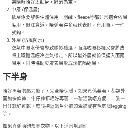
選購時唔好太貼身，舒適為重。
中層 (保溫層)
依層係要黎鎖住體溫用，羽絨、fleece等都非常適合依層
度用，但注意返，唔係著得多就代表好，有用嘅，一件
就夠。
外層 (防風防水)
空氣中嘅水份會導致啲衫褲濕，而濕咗嘅衫褲又會將皮
膚上嘅體溫經冷空氣帶走。所以最外層就係保護入面兩
層用，同時協助皮膚表層形成熱氣隔絕層。
下半身
唔好再著啲壓力褲了，完全唔保暖，如果真係要著，都請外
面加多條褲。牛仔褲都唔好再著，一黎活動唔方便，二黎一
出汗就好難乾。應該揀返啲戶外褲如雪褲或有毛底嘅legging
等。
如果真係唔夠禦寒衣物，以下道具幫到你