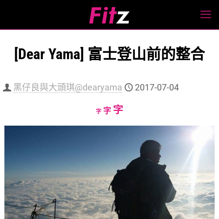
[Dear Yama] 富士登山前的整合
黑仔良與大頭琪@dearyama
2017-07-04
Increase
字
Reset
Decrease
字
字
font
font
font
size.
size.
size.