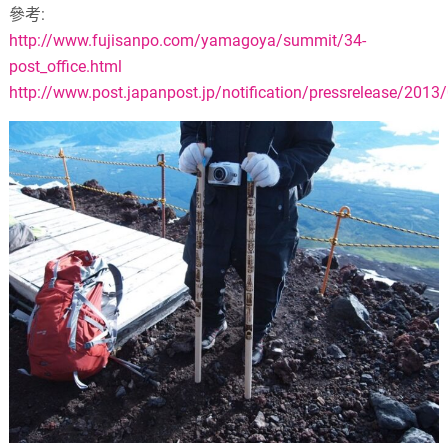
參考
:
http://www.fujisanpo.com/yamagoya/summit/34-
post_office.html
http://www.post.japanpost.jp/notification/pressrelease/201