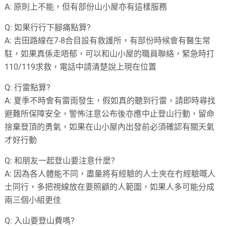
A:
原則上不能，但有部份山小屋亦有這樣服務
Q:
如果行行下腳痛點算?
A:
吉田路線在
7-8
合目設有救護所，有部份時候會有醫生常
駐，如果真係走唔郁，可以和山小屋的職員聯絡，緊急時打
110/119
求救，電話中請清楚說上現在位置
Q:
行雷點算?
A:
夏季不時會有雷雨發生，假如真的聽到行雷，請即時尋找
避難所保障安全，警怖注意公布後亦應中止登山行動，留命
捨棄登頂的勇氣，如果在山小屋內出發前必須確認有關天氣
才好行動
Q:
和朋友一起登山要注意什麼?
A:
因為各人體能不同，盡量將有經驗的人士夾在冇經驗嘅人
士同行，多把視線放在要照顧的人範圍，如果人多可能分成
兩三個小組更佳
Q:
入山要登山費嗎?