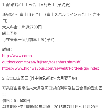
1.
新宿往富士山五合目直行巴士
(
予約要
)
新宿駅 ～ 富士山五合目（富士スバルライン五合目‧吉田
口）
大人料金：片道
2700
円
網上予約
可在乗車一個月前早上
9
時予約
詳細：
http://www.camp-
outdoor.com/tozan/fujisan/tozanbus.shtml#f
https://www.highwaybus.com/rs-web01-prd-rel/gp/index
2.
富士山去回票
(
其中特急新宿
~
大月要予約
)
可乘搭由東京往來大月及河口湖的列車及往五合目的登山巴
士
價格：
5
，
600
円
銷售期間
/
使用期間銷售期間：
2015
年
7
月
1
日～
11
月
29
日