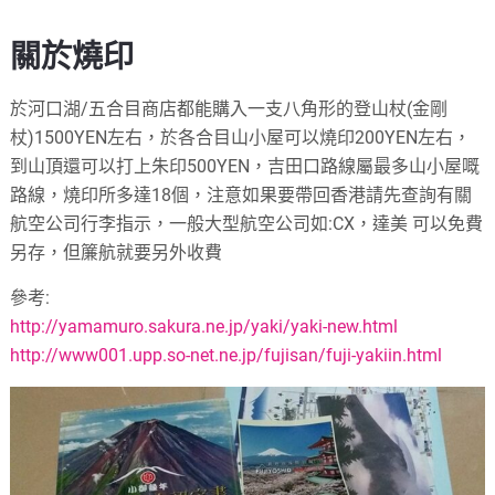
關於燒印
於河口湖
/
五合目商店都能購入一支八角形的登山杖
(
金剛
杖
)1500YEN
左右，於各合目山小屋可以燒印
200YEN
左右，
到山頂還可以打上朱印
500YEN
，吉田口路線屬最多山小屋嘅
路線，燒印所多達
18
個，注意如果要帶回香港請先查詢有關
航空公司行李指示，一般大型航空公司如
:CX
，達美 可以免費
另存，但簾航就要另外收費
參考
:
http://yamamuro.sakura.ne.jp/yaki/yaki-new.html
http://www001.upp.so-net.ne.jp/fujisan/fuji-yakiin.html