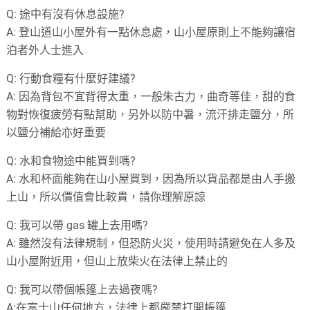
Q:
途中有沒有休息設施?
A:
登山道山小屋外有一點休息處，山小屋原則上不能夠讓宿
泊者外人士進入
Q:
行動食糧有什麼好建議?
A:
因為背包不宜背得太重，一般朱古力，曲奇等佳，甜的食
物對恢復疲勞有點幫助，另外以防中暑，流汗排走鹽分，所
以鹽分補給亦好重要
Q:
水和食物途中能買到嗎?
A:
水和杯面能夠在山小屋買到，因為所以貨品都是由人手搬
上山，所以價值會比較貴，請你理解原諒
Q:
我可以帶
gas
罐上去用嗎?
A:
雖然沒有法律規制，但恐防火災，使用時請避免在人多及
山小屋附近用，但山上放柴火在法律上禁止的
Q:
我可以帶個帳篷上去過夜嗎?
A:
在富士山任何地方，法律上都嚴禁打開帳篷