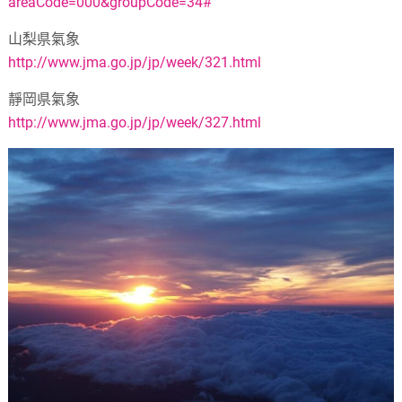
areaCode=000&groupCode=34#
山梨県氣象
http://www.jma.go.jp/jp/week/321.html
靜岡県氣象
http://www.jma.go.jp/jp/week/327.html