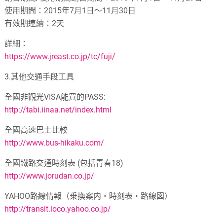
使用期間：
2015
年
7
月
1
日～
11
月
30
日
有效期連續：
2
天
詳細：
https://www.jreast.co.jp/tc/fuji/
3.
其他交通手段工具
全國非觀光
VISA
能買的
PASS:
http://tabi.iinaa.net/index.html
全國高速巴士比較
http://www.bus-hikaku.com/
全國鐵路交通時刻表
(
包括青春
18)
http://www.jorudan.co.jp/
YAHOO
路線情報（乗換案内‧時刻表‧路線図）
http://transit.loco.yahoo.co.jp/