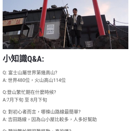
小知識
Q&A:
Q:
富士山屬世界第幾高山?
A:
世界
480
位，火山高山
114
位
Q:
登山繁忙期在什麼時候?
A:7
月下旬 至
8
月下旬
Q:
對初心者而言，哪條山路線最簡單?
A:
吉田路線，因為山小屋比較多，人多好幫助