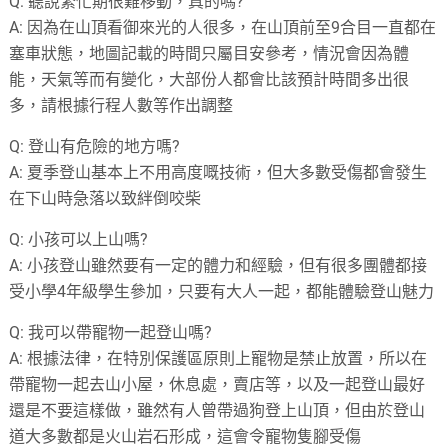
Q:
聽說繁忙期很難移動，真的嗎?
A:
因為在山頂看御來光的人很多，在山頂前至
9
合目一直都在
塞車狀態，地圖記載的時間只屬目安參考，情況會因為體
能，天氣等而有變化，大部份人都會比該預計時間多出很
多，請根據行程人數等作出調整
Q:
登山有危險的地方嗎?
A:
夏季登山基本上不用高度嘅技術，但大多數受傷都會發生
在下山時急落以致絆倒咬柴
Q:
小孩可以上山嗎?
A:
小孩登山雖然要有一定的體力和經驗，但有很多團體都接
受小學
4
年級學生參加，只要有大人一起，都能體驗登山魅力
Q:
我可以帶寵物一起登山嗎?
A:
根據法律，在特別保護區原則上寵物是禁止放置，所以在
帶寵物一起去山小屋，休息處，賣店等，以及一起登山最好
還是不要這樣做，雖然有人曾帶過狗登上山頂，但由於登山
道大多數都是火山岩石形成，這會令寵物隻腳受傷