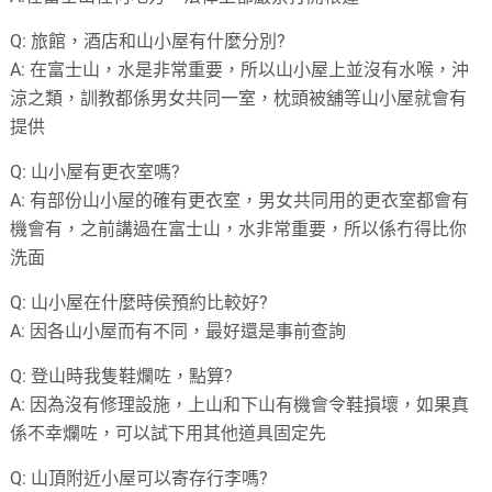
Q:
旅館，酒店和山小屋有什麼分別?
A:
在富士山，水是非常重要，所以山小屋上並沒有水喉，沖
涼之類，訓教都係男女共同一室，枕頭被舖等山小屋就會有
提供
Q:
山小屋有更衣室嗎?
A:
有部份山小屋的確有更衣室，男女共同用的更衣室都會有
機會有，之前講過在富士山，水非常重要，所以係冇得比你
洗面
Q:
山小屋在什麼時侯預約比較好?
A:
因各山小屋而有不同，最好還是事前查詢
Q:
登山時我隻鞋爛咗，點算?
A:
因為沒有修理設施，上山和下山有機會令鞋損壞，如果真
係不幸爛咗，可以試下用其他道具固定先
Q:
山頂附近小屋可以寄存行李嗎?