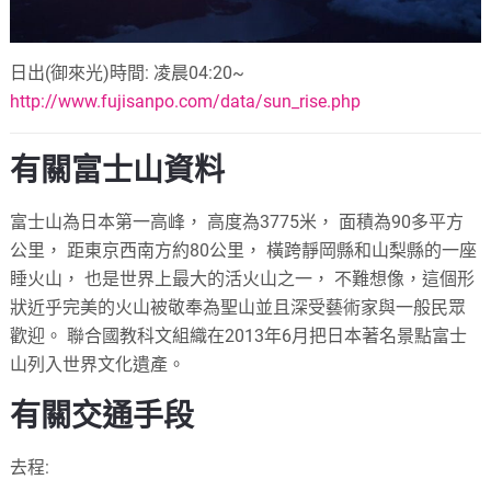
日出
(
御來光
)
時間
:
凌晨
04:20~
http://www.fujisanpo.com/data/sun_rise.php
有關富士山資料
富士山為日本第一高峰， 高度為
3775
米， 面積為
90
多平方
公里， 距東京西南方約
80
公里， 橫跨靜岡縣和山梨縣的一座
睡火山， 也是世界上最大的活火山之一， 不難想像，這個形
狀近乎完美的火山被敬奉為聖山並且深受藝術家與一般民眾
歡迎。 聯合國教科文組織在
2013
年
6
月把日本著名景點富士
山列入世界文化遺產。
有關交通手段
去程
: