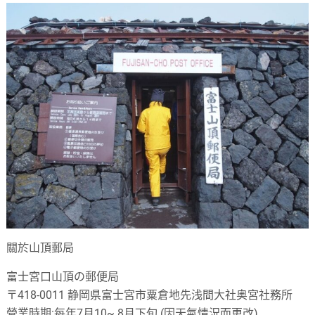
關於山頂郵局
富士宮口山頂の郵便局
〒
418-0011
静岡県富士宮市粟倉地先浅間大社奥宮社務所
營業時期
:
每年
7
月
10~ 8
月下旬
(
因天氣情況而更改
)