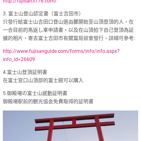
http://fujisan3776.com/
3.
富士山登山認定書（富士吉田市）
只發行給富士山吉田口登山道由麓開始至山頂登頂的人，在
一合目前的馬返し拿申請書，以及在山頂拍下自己登頂為証
據的相片，寄去富士吉田市有關當局就會發行，詳細可參考
:
http://www.fujisanguide.com/forms/info/info.aspx?
info_id=26609
4.
富士山登頂証明書
在富士宮口山頂部的富士館可以購入
5.
御殿場の富士山感動証明書
御殿場駅前的観光協会免費取得的証明書