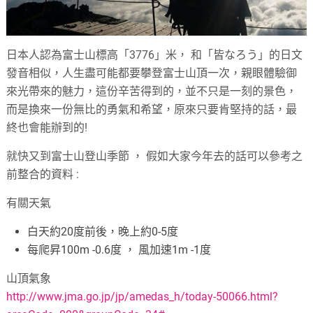
日本人認為富士山標高「
3776
」米， 和「皆なろう」的日文
發音相似，人生盡可能都要攀登富士山頂一次，親眼體驗御
來光帶來的魅力，這份辛苦得到的，並不只是一刻的景色，
而是換來一份無比的勇氣和希望，原來只要肯堅持的話，最
終也會能辦到的
!
就快又到富士山登山季節 ， 假如大家今年去的話可以參考之
前整合的資料
:
有關天氣
白天約
20
度前後，晚上約
0-5
度
每爬昇100m -0.6
度
，
風加速
1m -1
度
山頂氣象
http://www.jma.go.jp/jp/amedas_h/today-50066.html?