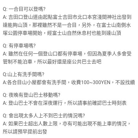
Q:
一合目可以登嗎?
A:
吉田口登山道由起點富士吉田市北口本宮淺間神社出發到
達能夠山頂，那裡雖然不是一合目，另外，在富士山南側水
塚公園停車場開始，經富士山自然休息村也能到達山頂
Q:
有停車場嗎?
A:
雖然在任何一個登山口都有停車場，但因為夏季人多會受
管制不能泊車，所以最好還是座公共巴士去吧
Q:
山上有洗手間嗎
?
A:
各合目山小屋都會有洗手間，收費
100~300YEN
，不設找續
Q:
夜晚有登山巴士移動嗎?
A:
登山巴士不會在深夜運行，所以請事前確認巴士時刻表
Q:
會出現太多人上不到巴士的情況嗎?
A:
如果巴士超出人數上限，亦有可能出現不能上車的情況，
所以請預早提前出發