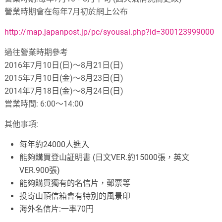
營業時期會在每年
7
月初於網上公布
http://map.japanpost.jp/pc/syousai.php?id=300123999000
過往營業時期參考
2016
年
7
月
10
日
(
日
)
～
8
月
21
日
(
日
)
2015
年
7
月
10
日
(
金
)
～
8
月
23
日
(
日
)
2014
年
7
月
18
日
(
金
)
～
8
月
24
日
(
日
)
営業時間
: 6:00
～
14:00
其他事項
:
每年約
24000
人進入
能夠購買登山証明書
(
日文
VER.
約
15000
張，英文
VER.900
張
)
能夠購買獨有的名信片，郵票等
投寄山頂信箱會有特別的風景印
海外名信片
:
一率
70
円