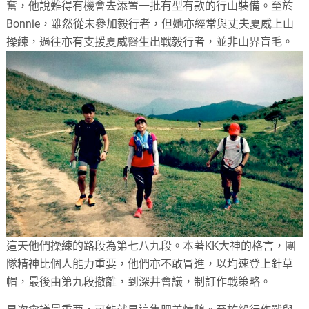
奮，他說難得有機會去添置一批有型有款的行山裝備。至於
Bonnie，雖然從未參加毅行者，但她亦經常與丈夫夏威上山
操練，過往亦有支援夏威醫生出戰毅行者，並非山界盲毛。
這天他們操練的路段為第七八九段。本著KK大神的格言，團
隊精神比個人能力重要，他們亦不敢冒進，以均速登上針草
帽，最後由第九段撤離，到深井會議，制訂作戰策略。