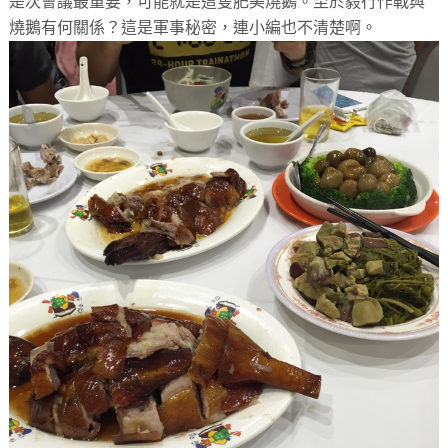
是次會議最重要，可能就是這隻肥美燒鵝。至於毅行作戰與
燒鵝有何關係？這是軍事秘密，連小編也不清楚啊。