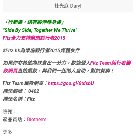
杜光庭 Daryl
「行到邊，總有夥伴喺身邊」
“Side By Side, Together We Thrive”
Fitz全力支持樂施毅行者2015
#Fitz.hk為樂施毅行者2015媒體伙伴
如果你亦希望為扶貧出一分力，歡迎登入
Fitz Team毅行者籌
款網頁
直接捐款，與我們一起助人自助，對抗貧窮！
Fitz Team籌款網頁：
https://goo.gl/6tdsbU
隊伍編號： 0402
隊伍名稱：Fitz
鳴謝：
產品贊助：
Biotherm
更多: