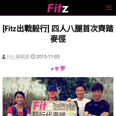
[Fitz出戰毅行] 四人八腿首次齊踏
麥徑
Fitz 編輯部
2015-11-05
Increase
字
Reset
Decrease
字
字
font
font
font
size.
size.
size.