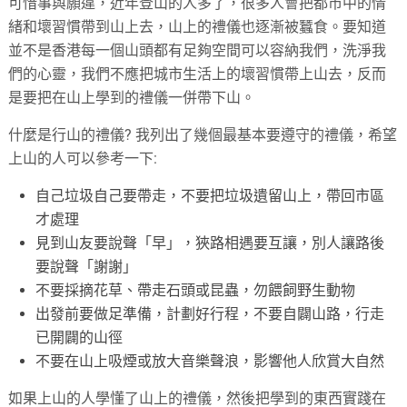
可惜事與願違，近年登山的人多了，很多人會把都市中的情
緒和壞習慣帶到山上去，山上的禮儀也逐漸被蠶食。要知道
並不是香港每一個山頭都有足夠空間可以容納我們，洗淨我
們的心靈，我們不應把城市生活上的壞習慣帶上山去，反而
是要把在山上學到的禮儀一併帶下山。
什麼是行山的禮儀? 我列出了幾個最基本要遵守的禮儀，希望
上山的人可以參考一下:
自己垃圾自己要帶走，不要把垃圾遺留山上，帶回市區
才處理
見到山友要說聲「早」，狹路相遇要互讓，別人讓路後
要說聲「謝謝」
不要採摘花草、帶走石頭或昆蟲，勿餵飼野生動物
出發前要做足準備，計劃好行程，不要自闢山路，行走
已開闢的山徑
不要在山上吸煙或放大音樂聲浪，影響他人欣賞大自然
如果上山的人學懂了山上的禮儀，然後把學到的東西實踐在