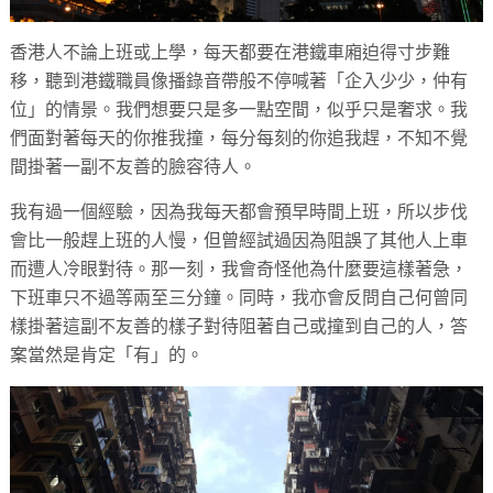
香港人不論上班或上學，每天都要在港鐵車廂迫得寸步難
移，聽到港鐵職員像播錄音帶般不停喊著「企入少少，仲有
位」的情景。我們想要只是多一點空間，似乎只是奢求。我
們面對著每天的你推我撞，每分每刻的你追我趕，不知不覺
間掛著一副不友善的臉容待人。
我有過一個經驗，因為我每天都會預早時間上班，所以步伐
會比一般趕上班的人慢，但曾經試過因為阻誤了其他人上車
而遭人冷眼對待。那一刻，我會奇怪他為什麼要這樣著急，
下班車只不過等兩至三分鐘。同時，我亦會反問自己何曾同
樣掛著這副不友善的樣子對待阻著自己或撞到自己的人，答
案當然是肯定「有」的。