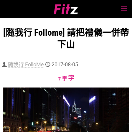
[隨我行 Follome] 請把禮儀一併帶
下山
隨我行 FolloMe
2017-08-05
Increase
字
Reset
Decrease
字
字
font
font
font
size.
size.
size.