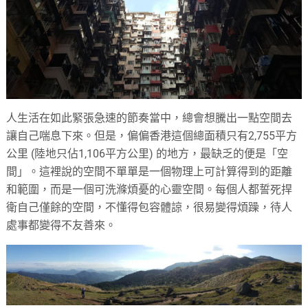
人生活在如此緊張急速的節奏當中，總會想騰出一點空間去
讓自己喘息下來。但是，偏偏香港這個總面積只有2,755平方
公里 (陸地只佔1,106平方公里) 的地方，最缺乏的便是「空
間」。這裡說的空間不單單是一個物理上可計算得到的距離
和範圍，而是一個可洗滌煩憂的心靈空間。每個人都誓死捍
衛自己僅餘的空間，不懂得包容體諒，很易變得煩躁，待人
處事都變得不友善來。