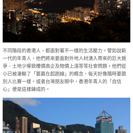
不同階段的香港人，都面對著不一樣的生活壓力。譬如說新
一代的年青人，他們將來要面對外地人材湧入帶來的巨大競
爭、土地少導致樓價高企及物價上漲等等社會問題。他們從
小已被灌輸了「要羸在起跑線」的概念，每天好像隨時要跟
別人比賽一樣。或者台灣朋友眼中，香港年青人的「自信
心」便是這樣鍊成的。