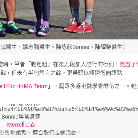
 （左起: 夏威醫生、姚志鵬醫生、陳詠欣Bonnie、陳耀榮醫生）
當時，筆者「膽粗粗」在第九段加入陪行的行列，
見證了
出戰，但未有半句怨言之餘，更帶頭以極速衝向終點！
ell Fitz HKMA Team
」，屬眾多香港醫學會隊伍之一。她
Bonnie早前身穿
Merrell上衣
為質地柔軟，適合毅行長途活動。