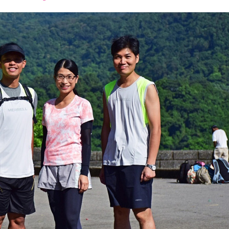
font
font
font
size.
size.
size.