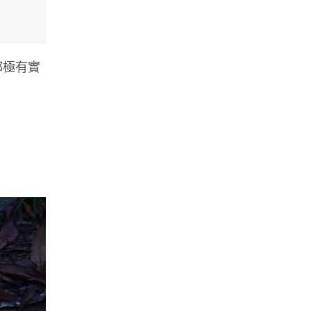
都極有實
」