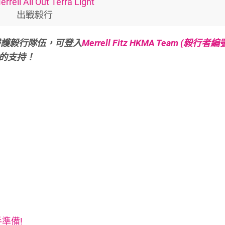
ell All Out Terra Light
出戰毅行
醫護毅行隊伍，可登入
Merrell Fitz HKMA Team (毅行者編
的支持！
手準備!