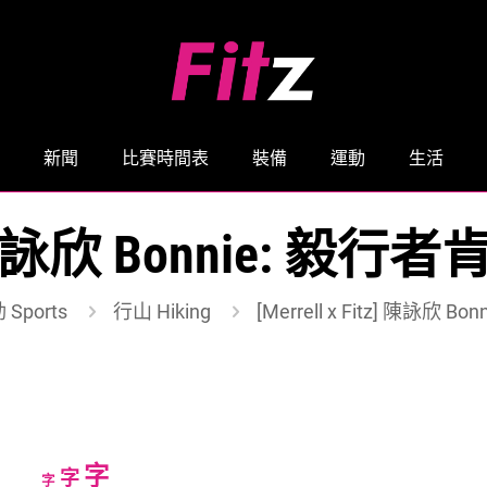
新聞
比賽時間表
裝備
運動
生活
itz] 陳詠欣 Bonnie
 Sports
行山 Hiking
[Merrell x Fitz] 陳詠
Increase
字
Reset
Decrease
字
字