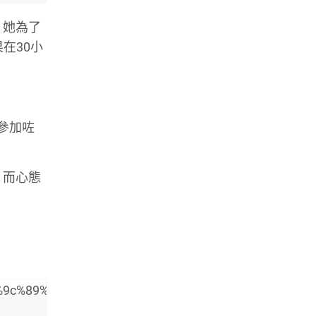
，她為了
在30小
參加咗
。而心態