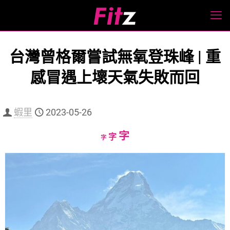
台灣曾格爾嘗試無氧登珠峰 | 重
感冒遇上壞天氣失敗而回
蝦里
2023-05-26
Increase
字
Reset
Decrease
字
字
font
font
font
size.
size.
size.