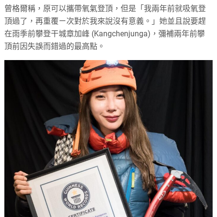
曾格爾稱，原可以攜帶氧氣登頂，但是「我兩年前就吸氧登
頂過了，再重覆ㄧ次對於我來說沒有意義。」她並且說要趕
在雨季前攀登干城章加峰 (Kangchenjunga)，彌補兩年前攀
頂前因失誤而錯過的最高點。