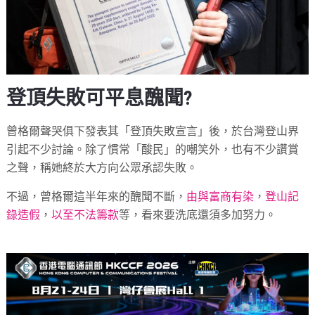
登頂失敗可平息醜聞?
曾格爾聲哭俱下發表其「登頂失敗宣言」後，於台灣登山界
引起不少討論。除了慣常「酸民」的嘲笑外，也有不少讚賞
之聲，稱她終於大方向公眾承認失敗。
不過，曾格爾這半年來的醜聞不斷，
由與富商有染
，
登山記
錄造假
，
以至不法籌款
等，看來要洗底還須多加努力。