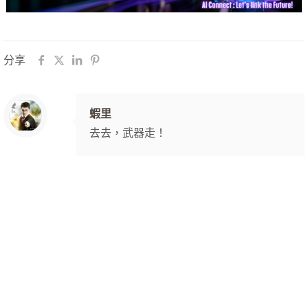
分享
蝦里
去去，武器走！