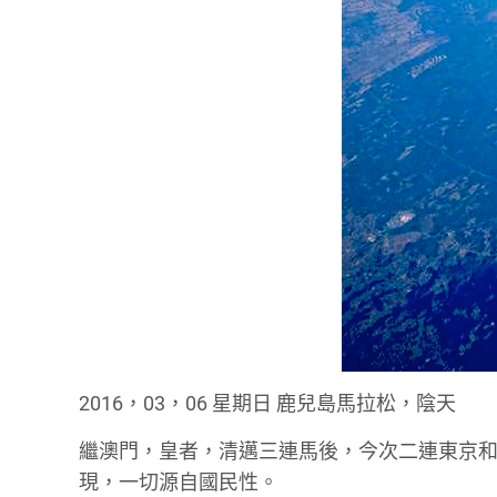
2016，03，06 星期日 鹿兒島馬拉松，陰天
繼澳門，皇者，清邁三連馬後，今次二連東京
現，一切源自國民性。