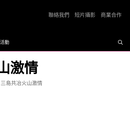
聯絡我們
短片攝影
商業合作
活動
火山激情
] 三島共冶火山激情