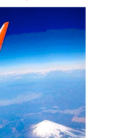
font
font
font
size.
size.
size.