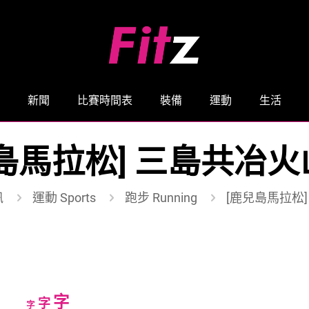
新聞
比賽時間表
裝備
運動
生活
島馬拉松] 三島共冶
訊
運動 Sports
跑步 Running
[鹿兒島馬拉松
Increase
字
Reset
Decrease
字
字