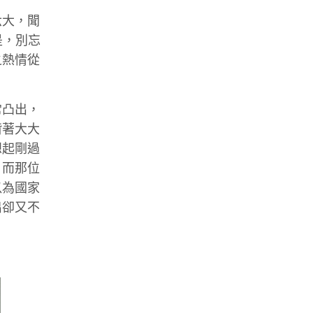
六大，聞
是，別忘
之熱情從
常凸出，
揹著大大
想起剛過
，而那位
以為國家
出卻又不