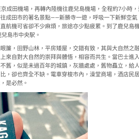
東京成田機場，再轉內陸機往鹿兒島機場，全程約7小時，
往成田市的著名景點——新勝寺一遊，呼吸一下新鮮空氣
搭直航機可省卻不少麻煩，旅途亦少點疲累。到了鹿兒島
鹿兒島市中央駅。
入眼簾，田野山林，平房矮屋，交錯有致，其與大自然之
度上來自對大自然的崇拜與體悟，相容而共生。當巴士進
也不舊，似是未過百年的城鎮，灰牆處處，舊物矗立，給
相比，卻也齊全不缺。電車穿梭市內，澡堂商場，酒店民
說，是必然。