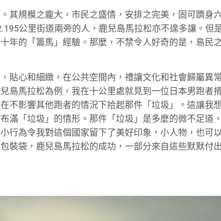
理。其規模之龐大，市民之盛情，安排之完美，固可躋身
.195公里街道兩旁的人，鹿兒島馬拉松亦不遑多讓。但
個十年的「籌馬」經驗。那麼，不禁令人好奇的是，島民
性，貼心和細緻，在公共空間內，禮讓文化和社會歸屬異
鹿兒島馬拉松為例，我在十公里處就見到一位日本男跑者
，在不影響其他跑者的情況下拾起那件「垃圾」。這讓我
方布滿「垃圾」的情形。那件「垃圾」是多麼的微不足道
小小行為令我對這個國家留下了美好印象，小人物，也可
喱包裝袋，鹿兒島馬拉松的成功，一部分來自這些默默付