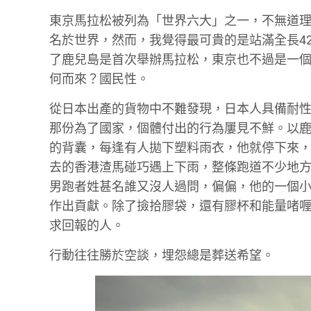
東京馬拉松被列為「世界六大」之一，不無道
名於世界，然而，我覺得最可貴的是站滿全長42
了鹿兒島是首次舉辦馬拉松，東京也不過是一
何而來？國民性。
從日本出產的貨物中不難發現，日本人具備耐
那份為了國家，個體付出的行為屢見不鮮。以
的背囊，每逢有人拋下塑料雨衣，他就停下來
去的香港渣馬碰巧遇上下雨，整條跑道不少地
男跑者姓甚名誰又沒人過問，偏偏，他的一個
作出貢獻。除了撿拾膠袋，還有膠杯和能量啫
求回報的人。
行動往往勝於空談，埋怨總是葬送希望。