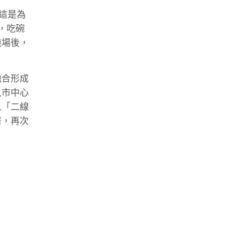
這是為
，吃碗
機場後，
融合形成
入市中心
人「二線
居，再次