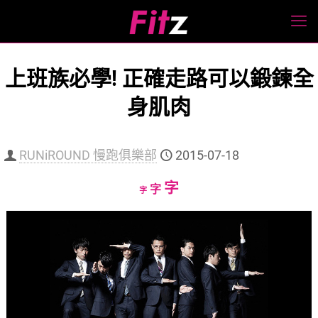
上班族必學! 正確走路可以鍛鍊全
身肌肉
RUNiROUND 慢跑俱樂部
2015-07-18
Increase
字
Reset
Decrease
字
字
font
font
font
size.
size.
size.