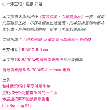
◎木津直昭、稻島 司著
本文摘自大樹林出版《
有氧快走，血管變強壯》
一書，健走
只要姿勢正確，不僅能促進血液循環、改善健康且隨時都能
開始做，趕快動動你的腳，從生活中開始做起吧!
文章出處：
上班族必學! 正確走路可以鍛鍊全身肌肉
全文作者│
RUNiROUND.com
本文得到
RUNiROUND慢跑俱樂部
正式授權轉載
慢跑俱樂部 RUNiROUND facebook 專頁
更多：
體能狀況絕佳 更要減量訓練
挑戰越野路跑前需認識的三件事
伸展加按摩不怕跑步腿變粗
Fitz Running 跑步