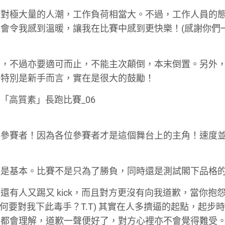
面對極大量的人潮，工作負荷相當大。不過，工作人員的
會令我感到溫暖，讓我在比賽中感到更快樂！(感謝你們
功，不過亦要適可而止，不能主次顛倒，本末倒置。另外
，特別是新手而言，實在是很大的鼓勵！
是參賽者！因為各位參賽者才是這個舞台上的主角！速度
人是基本。比賽不是只為了勝負，同時還是測試閣下品格
有人又踢又 kick，而且對方更沒有向我道歉，當你抱
何要對我下此毒手？T.T) 其實在人多擠逼的起點，起步
家都會理解，道歉一聲便好了，對方心裡亦不會覺得難受