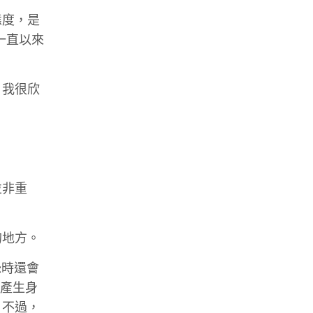
態度，是
一直以來
，我很欣
並非重
的地方。
怨時還會
時產生身
。不過，