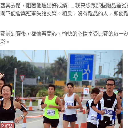
塞其去路，阻著他造出好成績…… 我只想跟那些跑品差劣
，閣下便會與冠軍失諸交臂。相反，沒有跑品的人，即使
從賽前到賽後，都懷著開心、愉快的心情享受比賽的每一
色彩。