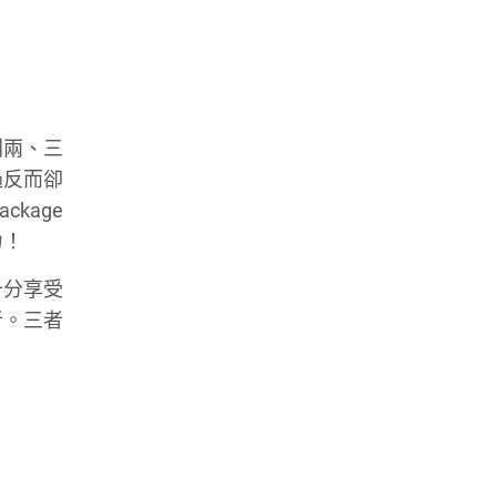
則兩、三
過反而卻
kage
力！
十分享受
者。三者