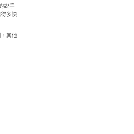
的說手
跑得多快
刻，其他