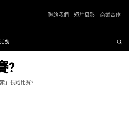
聯絡我們
短片攝影
商業合作
活動
賽?
素」長跑比賽?