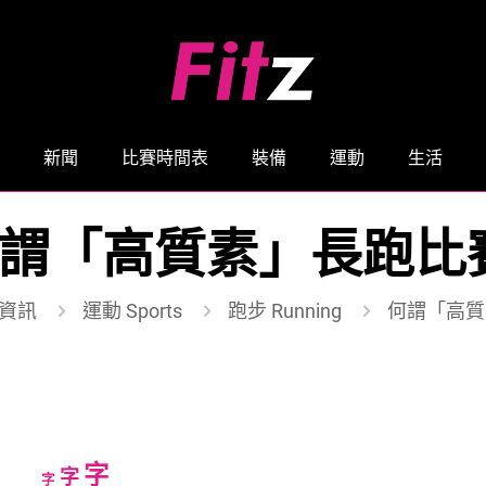
新聞
比賽時間表
裝備
運動
生活
謂「高質素」長跑比
資訊
運動 Sports
跑步 Running
何謂「高質
Increase
字
Reset
Decrease
字
字