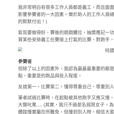
我非常明白有很多工作人員都是義工，而且面
影響參賽者的一大因素。樂於助人的工作人員總
的默默付出！)
氣氛要做得好，賽後的遊戲攤位、抽獎應記一
賞某些安排義工在賽道上打氣的比賽，對跑手
參賽者
但除了以上的因素外，我認為最最最重要的都
點，重要是的跑品與投入程度。
友誼第一，比賽第二。懂得尊重自己、尊重別
筆者試過比賽時，在起點被其他跑手又推又撞，還
大聲叱罵…… (其實，我只不過是名弱質女子，為
體踫撞實屬在所難免，但撞到別人時，相信大