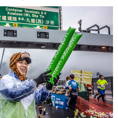
font
font
font
size.
size.
size.